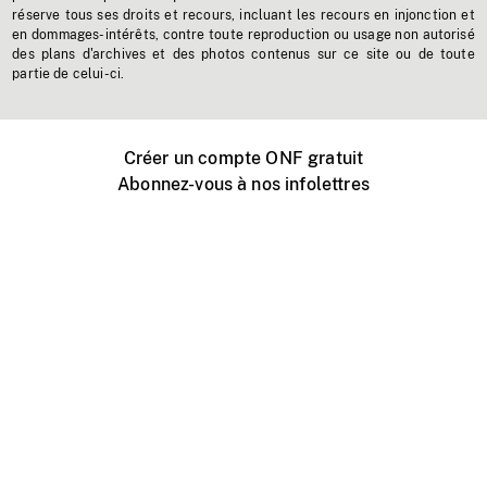
réserve tous ses droits et recours, incluant les recours en injonction et
en dommages-intérêts, contre toute reproduction ou usage non autorisé
des plans d'archives et des photos contenus sur ce site ou de toute
partie de celui-ci.
Créer un compte ONF gratuit
Abonnez-vous à nos infolettres
Événements ONF près de chez vous
Créer avec l’ONF
Organiser une projection publique
À propos de ce site
Centre d'aide
Contactez-nous
Espace Média
Emplois