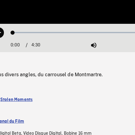
Loaded
:
Play
1.15%
0:00
Current
4:30
Duration
/
Mute
Time
us divers angles, du carrousel de Montmartre.
:
Stolen Moments
ional du Film
Digital Beta
Video Disque Digital
Bobine 16 mm
,
,