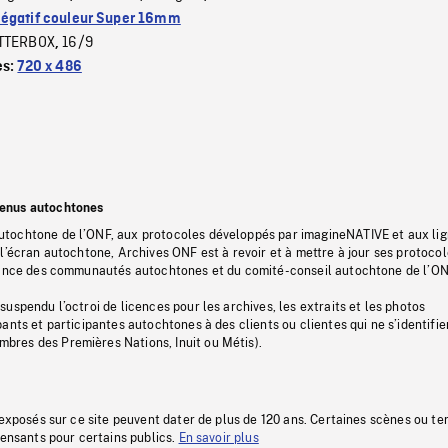
égatif couleur Super 16mm
TTERBOX
16/9
,
es:
720 x 486
tenus autochtones
tochtone de l’ONF, aux protocoles développés par imagineNATIVE et aux li
l’écran autochtone, Archives ONF est à revoir et à mettre à jour ses protoco
stance des communautés autochtones et du comité-conseil autochtone de l’ON
uspendu l’octroi de licences pour les archives, les extraits et les photos
ants et participantes autochtones à des clients ou clientes qui ne s’identifie
res des Premières Nations, Inuit ou Métis).
 exposés sur ce site peuvent dater de plus de 120 ans. Certaines scènes ou t
fensants pour certains publics.
En savoir plus