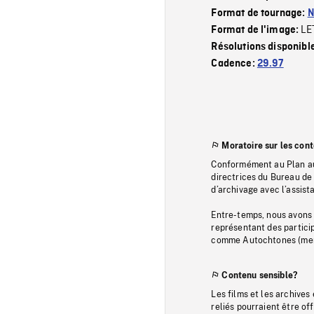
Format de tournage:
N
LE
Format de l'image:
Résolutions disponibl
Cadence:
29.97
Moratoire sur les con
Conformément au Plan au
directrices du Bureau de 
d’archivage avec l’assi
Entre-temps, nous avons s
représentant des particip
comme Autochtones (memb
Contenu sensible?
Les films et les archives
reliés pourraient être of