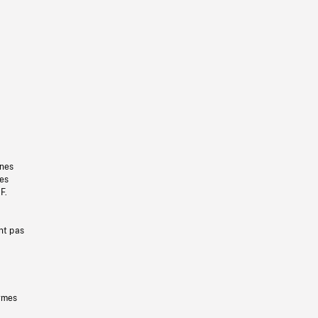
gnes
les
F.
nt pas
ermes