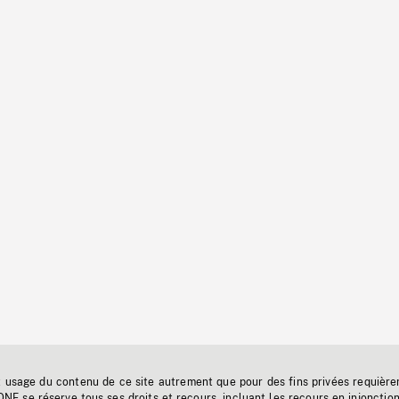
t usage du contenu de ce site autrement que pour des fins privées requière
'ONF se réserve tous ses droits et recours, incluant les recours en injonctio