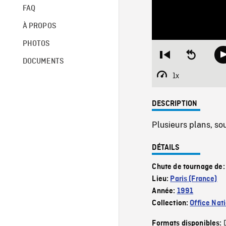
FAQ
À PROPOS
PHOTOS
Restart
Seek
DOCUMENTS
from
backward
beginning
10
1x
Playback
seconds
Rate
DESCRIPTION
Plusieurs plans, so
DÉTAILS
Chute de tournage de
Lieu:
Paris (France)
Année:
1991
Collection:
Office Nat
Formats disponibles: