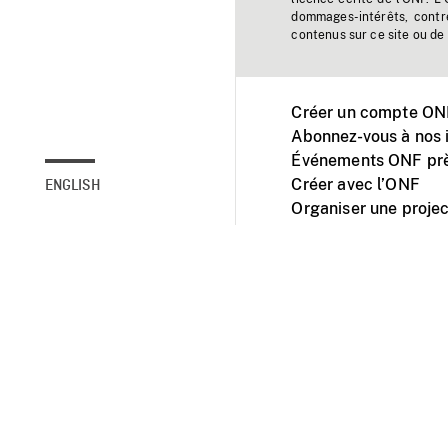
dommages-intérêts, contr
contenus sur ce site ou de 
Créer un compte ONF
Abonnez-vous à nos i
Événements ONF prè
Créer avec l’ONF
ENGLISH
Organiser une projec
Facebook
Youtube
L'ONF sur mobile et 