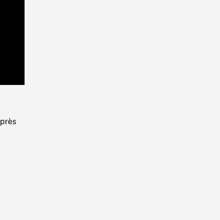
Playback
Rate
 près