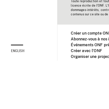
Toute reproduction et tou
licence écrite de l'ONF. L
dommages-intérêts, contr
contenus sur ce site ou de 
Créer un compte ONF
Abonnez-vous à nos i
Événements ONF prè
Créer avec l’ONF
ENGLISH
Organiser une projec
Facebook
Youtube
L'ONF sur mobile et 