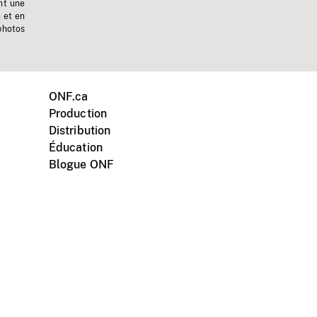
nt une
n et en
photos
ONF.ca
Production
Distribution
Éducation
Blogue ONF