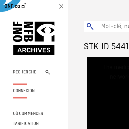
ONF.ca
STK-ID 544
This
The media
is
a
RECHERCHE
network
modal
window.
CONNEXION
OÙ COMMENCER
TARIFICATION