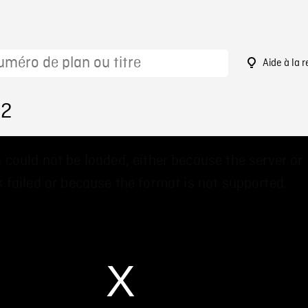
Aide à la 
12
 could not be loaded, either because the server or
 failed or because the format is not supported.