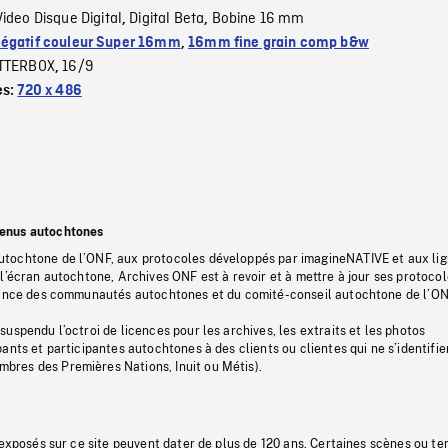
Video Disque Digital
Digital Beta
Bobine 16 mm
,
,
égatif couleur Super 16mm
,
16mm fine grain comp b&w
TTERBOX
16/9
,
es:
720 x 486
tenus autochtones
tochtone de l’ONF, aux protocoles développés par imagineNATIVE et aux li
l’écran autochtone, Archives ONF est à revoir et à mettre à jour ses protoco
stance des communautés autochtones et du comité-conseil autochtone de l’ON
uspendu l’octroi de licences pour les archives, les extraits et les photos
ants et participantes autochtones à des clients ou clientes qui ne s’identifie
res des Premières Nations, Inuit ou Métis).
 exposés sur ce site peuvent dater de plus de 120 ans. Certaines scènes ou t