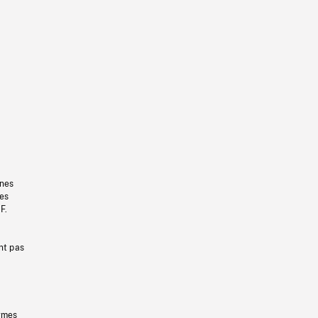
gnes
les
F.
nt pas
ermes