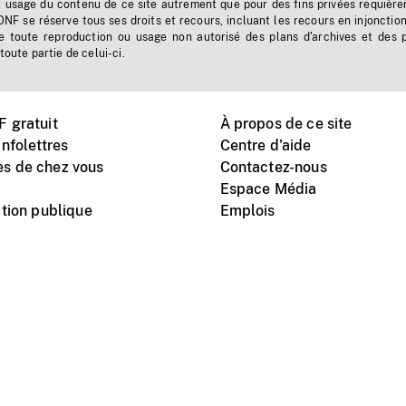
t usage du contenu de ce site autrement que pour des fins privées requière
'ONF se réserve tous ses droits et recours, incluant les recours en injonctio
e toute reproduction ou usage non autorisé des plans d'archives et des 
toute partie de celui-ci.
 gratuit
À propos de ce site
nfolettres
Centre d'aide
s de chez vous
Contactez-nous
Espace Média
tion publique
Emplois
Instagram
Vimeo
X
télé