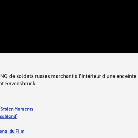
/
Loaded
:
Mute
0%
G de soldats russes marchant à l’intérieur d’une enceinte
nt Ravensbrück.
:
Stolen Moments
schland)
ional du Film