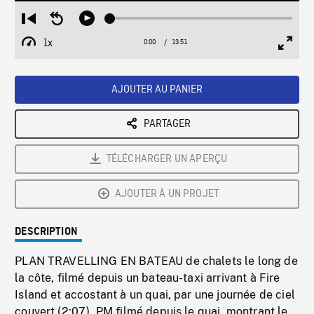
Loaded
:
Restart
Seek
Play
0.27%
from
backward
1x
0:00
Current
13:51
Duration
/
beginning
10
Playback
Full
Time
seconds
Rate
Scree
AJOUTER AU PANIER
PARTAGER
TÉLÉCHARGER UN APERÇU
AJOUTER À UN PROJET
DESCRIPTION
PLAN TRAVELLING EN BATEAU de chalets le long de
la côte, filmé depuis un bateau-taxi arrivant à Fire
Island et accostant à un quai, par une journée de ciel
couvert (2:07). PM filmé depuis le quai, montrant le