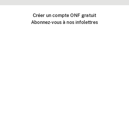
Créer un compte ONF gratuit
Abonnez-vous à nos infolettres
Événements ONF près de chez vous
Créer avec l’ONF
Organiser une projection publique
À propos de ce site
Centre d'aide
Contactez-nous
Espace Média
Emplois
ONF.ca
Production
Distribution