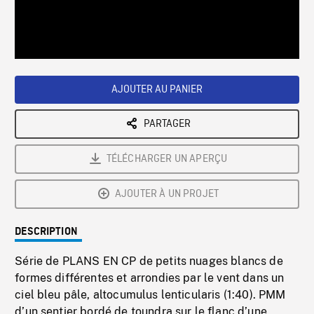
/
Loaded
:
Playback
0%
Rate
AJOUTER AU PANIER
PARTAGER
TÉLÉCHARGER UN APERÇU
AJOUTER À UN PROJET
DESCRIPTION
Série de PLANS EN CP de petits nuages blancs de
formes différentes et arrondies par le vent dans un
ciel bleu pâle, altocumulus lenticularis (1:40). PMM
d’un sentier bordé de toundra sur le flanc d’une