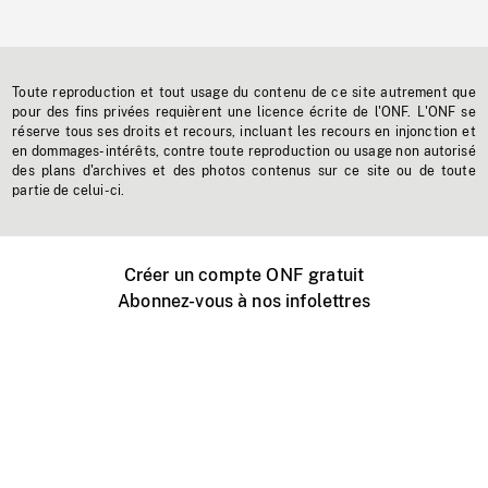
Toute reproduction et tout usage du contenu de ce site autrement que
pour des fins privées requièrent une licence écrite de l'ONF. L'ONF se
réserve tous ses droits et recours, incluant les recours en injonction et
en dommages-intérêts, contre toute reproduction ou usage non autorisé
des plans d'archives et des photos contenus sur ce site ou de toute
partie de celui-ci.
Créer un compte ONF gratuit
Abonnez-vous à nos infolettres
Événements ONF près de chez vous
Créer avec l’ONF
Organiser une projection publique
À propos de ce site
Centre d'aide