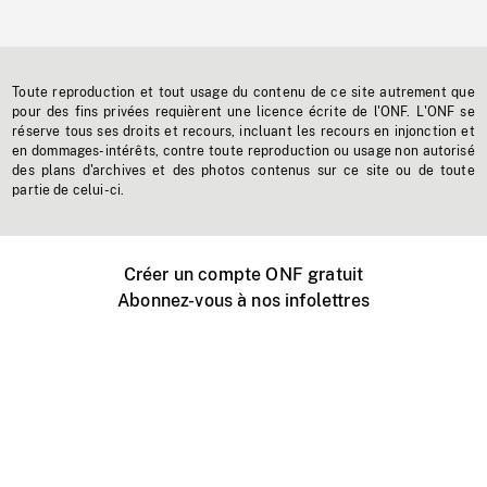
Toute reproduction et tout usage du contenu de ce site autrement que
pour des fins privées requièrent une licence écrite de l'ONF. L'ONF se
réserve tous ses droits et recours, incluant les recours en injonction et
en dommages-intérêts, contre toute reproduction ou usage non autorisé
des plans d'archives et des photos contenus sur ce site ou de toute
partie de celui-ci.
Créer un compte ONF gratuit
Abonnez-vous à nos infolettres
Événements ONF près de chez vous
Créer avec l’ONF
Organiser une projection publique
À propos de ce site
Centre d'aide