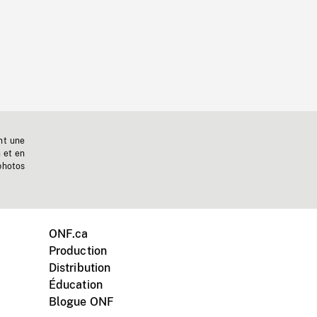
nt une
n et en
photos
ONF.ca
Production
Distribution
Éducation
Blogue ONF