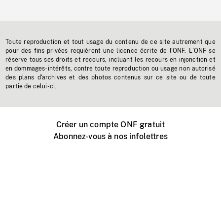
Toute reproduction et tout usage du contenu de ce site autrement que
pour des fins privées requièrent une licence écrite de l'ONF. L'ONF se
réserve tous ses droits et recours, incluant les recours en injonction et
en dommages-intérêts, contre toute reproduction ou usage non autorisé
des plans d'archives et des photos contenus sur ce site ou de toute
partie de celui-ci.
Créer un compte ONF gratuit
Abonnez-vous à nos infolettres
Événements ONF près de chez vous
Créer avec l’ONF
Organiser une projection publique
À propos de ce site
Centre d'aide