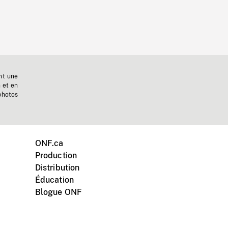
nt une
n et en
photos
ONF.ca
Production
Distribution
Éducation
Blogue ONF