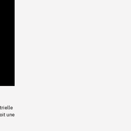
Playback
Rate
rielle
oit une