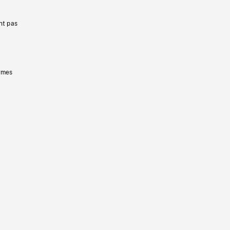
nt pas
ermes