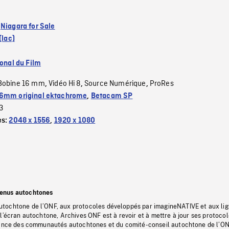
:
Niagara for Sale
(lac)
ional du Film
Bobine 16 mm
Vidéo Hi 8
Source Numérique
ProRes
,
,
,
6mm original ektachrome
,
Betacam SP
3
es:
2048 x 1556
,
1920 x 1080
tenus autochtones
tochtone de l’ONF, aux protocoles développés par imagineNATIVE et aux li
l’écran autochtone, Archives ONF est à revoir et à mettre à jour ses protoco
stance des communautés autochtones et du comité-conseil autochtone de l’ON