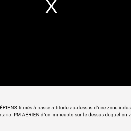
/
Loaded
:
Mute
0%
IENS filmés à basse altitude au-dessus d’une zone indust
Ontario. PM AÉRIEN d’un immeuble sur le dessus duquel on v