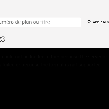
Aide à la 
23
 could not be loaded, either because the server or
 failed or because the format is not supported.