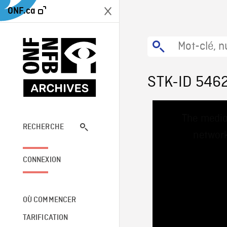
ONF.ca
STK-ID 546
This
The media
is
a
RECHERCHE
network
modal
window.
CONNEXION
OÙ COMMENCER
TARIFICATION