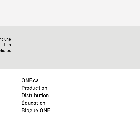
nt une
n et en
photos
ONF.ca
Production
Distribution
Éducation
Blogue ONF