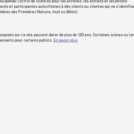
uspendu l’octroi de licences pour les archives, les extraits et les photos
ants et participantes autochtones à des clients ou clientes qui ne s’identifie
res des Premières Nations, Inuit ou Métis).
 exposés sur ce site peuvent dater de plus de 120 ans. Certaines scènes ou t
fensants pour certains publics.
En savoir plus