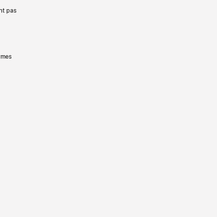
nt pas
ermes