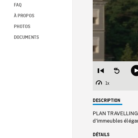
FAQ
À PROPOS
PHOTOS
DOCUMENTS
Restart
Seek
from
backward
beginning
10
1x
Playback
seconds
Rate
DESCRIPTION
PLAN TRAVELLING E
d'immeubles élégant
DÉTAILS