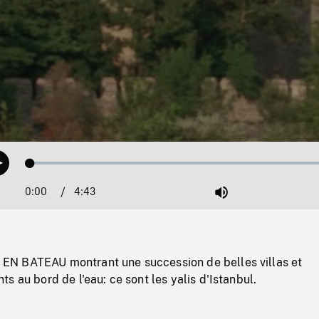
Loaded
:
Play
1.09%
0:00
Current
4:43
Duration
/
Mute
Time
N BATEAU montrant une succession de belles villas et
s au bord de l'eau: ce sont les yalis d'Istanbul.