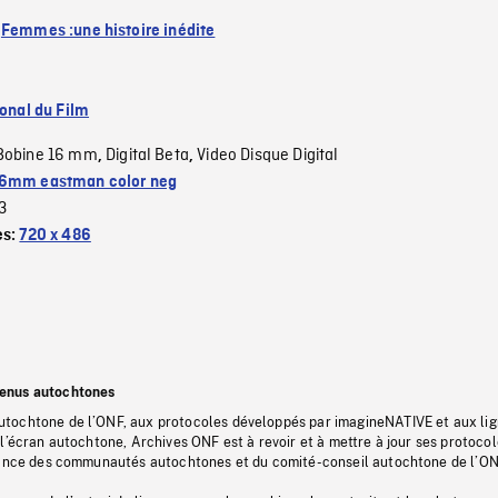
:
Femmes :une histoire inédite
ional du Film
Bobine 16 mm
Digital Beta
Video Disque Digital
,
,
6mm eastman color neg
3
es:
720 x 486
tenus autochtones
tochtone de l’ONF, aux protocoles développés par imagineNATIVE et aux li
l’écran autochtone, Archives ONF est à revoir et à mettre à jour ses protoco
stance des communautés autochtones et du comité-conseil autochtone de l’ON