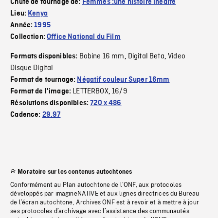
Chute de tournage de:
Femmes :une histoire inédite
Lieu:
Kenya
Année:
1995
Collection:
Office National du Film
Bobine 16 mm
Digital Beta
Video
Formats disponibles:
,
,
Disque Digital
Format de tournage:
Négatif couleur Super 16mm
LETTERBOX
16/9
Format de l'image:
,
Résolutions disponibles:
720 x 486
Cadence:
29.97
Moratoire sur les contenus autochtones
Conformément au Plan autochtone de l’ONF, aux protocoles
développés par imagineNATIVE et aux lignes directrices du Bureau
de l’écran autochtone, Archives ONF est à revoir et à mettre à jour
ses protocoles d’archivage avec l’assistance des communautés