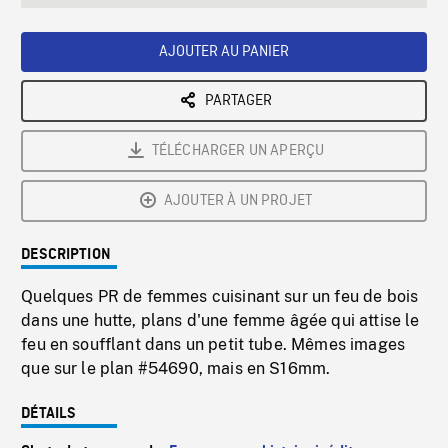
seconds
Rate
Scree
AJOUTER AU PANIER
PARTAGER
TÉLÉCHARGER UN APERÇU
AJOUTER À UN PROJET
DESCRIPTION
Quelques PR de femmes cuisinant sur un feu de bois
dans une hutte, plans d'une femme âgée qui attise le
feu en soufflant dans un petit tube. Mêmes images
que sur le plan #54690, mais en S16mm.
DÉTAILS