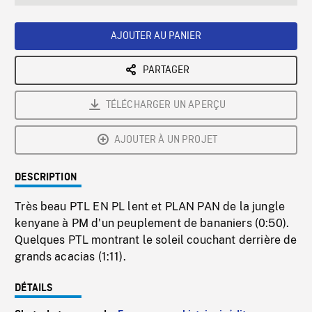
seconds
Rate
Scree
AJOUTER AU PANIER
PARTAGER
TÉLÉCHARGER UN APERÇU
AJOUTER À UN PROJET
DESCRIPTION
Très beau PTL EN PL lent et PLAN PAN de la jungle
kenyane à PM d'un peuplement de bananiers (0:50).
Quelques PTL montrant le soleil couchant derrière de
grands acacias (1:11).
DÉTAILS