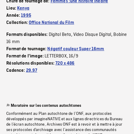
Chute de tournage de:
Femmes :une histoire inédite
Lieu:
Kenya
Année:
1995
Collection:
Office National du Film
Digital Beta
Video Disque Digital
Bobine
Formats disponibles:
,
,
16 mm
Format de tournage:
Négatif couleur Super 16mm
LETTERBOX
16/9
Format de l'image:
,
Résolutions disponibles:
720 x 486
Cadence:
29.97
Moratoire sur les contenus autochtones
Conformément au Plan autochtone de l’ONF, aux protocoles
développés par imagineNATIVE et aux lignes directrices du Bureau
de l’écran autochtone, Archives ONF est à revoir et à mettre à jour
ses protocoles d’archivage avec l’assistance des communautés