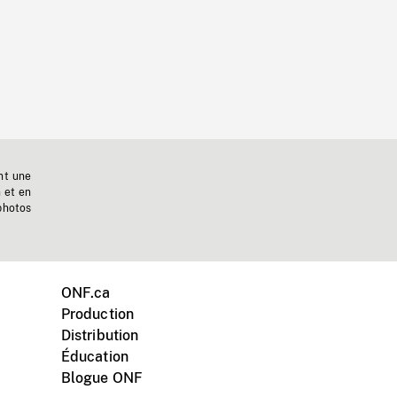
nt une
n et en
photos
ONF.ca
Production
Distribution
Éducation
Blogue ONF