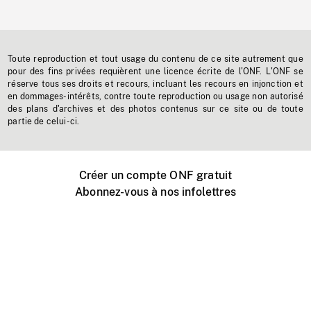
Toute reproduction et tout usage du contenu de ce site autrement que
pour des fins privées requièrent une licence écrite de l'ONF. L'ONF se
réserve tous ses droits et recours, incluant les recours en injonction et
en dommages-intérêts, contre toute reproduction ou usage non autorisé
des plans d'archives et des photos contenus sur ce site ou de toute
partie de celui-ci.
Créer un compte ONF gratuit
Abonnez-vous à nos infolettres
Événements ONF près de chez vous
Créer avec l’ONF
Organiser une projection publique
À propos de ce site
Centre d'aide