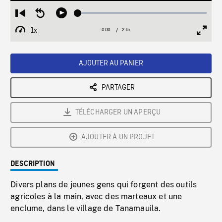
Loaded
:
Restart
Seek
Play
2.56%
from
backward
1x
0:00
Current
2:15
Duration
/
beginning
10
Playback
Full
Time
seconds
Rate
Scree
AJOUTER AU PANIER
PARTAGER
TÉLÉCHARGER UN APERÇU
AJOUTER À UN PROJET
DESCRIPTION
Divers plans de jeunes gens qui forgent des outils
agricoles à la main, avec des marteaux et une
enclume, dans le village de Tanamauila.