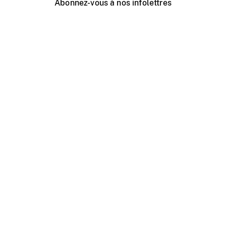
Abonnez-vous à nos infolettres
Événements ONF près de chez vous
Créer avec l’ONF
Organiser une projection publique
À propos de ce site
Centre d'aide
Contactez-nous
Espace Média
Emplois
ONF.ca
Production
Distribution
Éducation
Blogue ONF