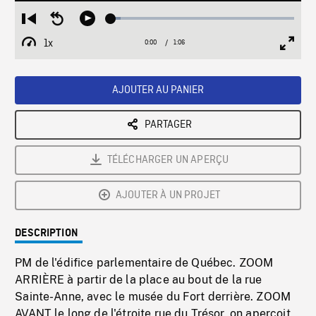
Loaded
:
Restart
Seek
Play
5.26%
from
backward
1x
0:00
Current
1:06
Duration
/
beginning
10
Playback
Full
Time
seconds
Rate
Scree
AJOUTER AU PANIER
PARTAGER
TÉLÉCHARGER UN APERÇU
AJOUTER À UN PROJET
DESCRIPTION
PM de l'édifice parlementaire de Québec. ZOOM
ARRIÈRE à partir de la place au bout de la rue
Sainte-Anne, avec le musée du Fort derrière. ZOOM
AVANT le long de l'étroite rue du Trésor, on aperçoit