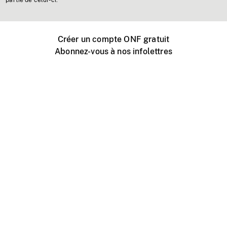
partie de celui-ci.
Créer un compte ONF gratuit
Abonnez-vous à nos infolettres
Événements ONF près de chez vous
Créer avec l’ONF
Organiser une projection publique
À propos de ce site
Centre d'aide
Contactez-nous
Espace Média
Emplois
ONF.ca
Production