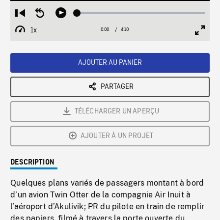
Loaded
:
Restart
Seek
Play
1.63%
from
backward
1x
0:00
Current
4:10
Duration
/
beginning
10
Playback
Full
Time
seconds
Rate
Scree
AJOUTER AU PANIER
PARTAGER
TÉLÉCHARGER UN APERÇU
AJOUTER À UN PROJET
DESCRIPTION
Quelques plans variés de passagers montant à bord
d’un avion Twin Otter de la compagnie Air Inuit à
l’aéroport d’Akulivik; PR du pilote en train de remplir
des papiers, filmé à travers la porte ouverte du