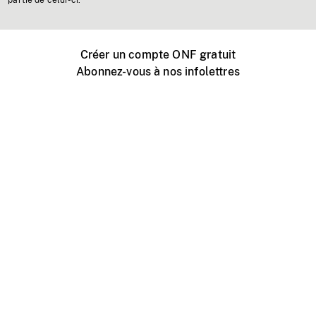
partie de celui-ci.
Créer un compte ONF gratuit
Abonnez-vous à nos infolettres
Événements ONF près de chez vous
Créer avec l’ONF
Organiser une projection publique
À propos de ce site
Centre d'aide
Contactez-nous
Espace Média
Emplois
ONF.ca
Production