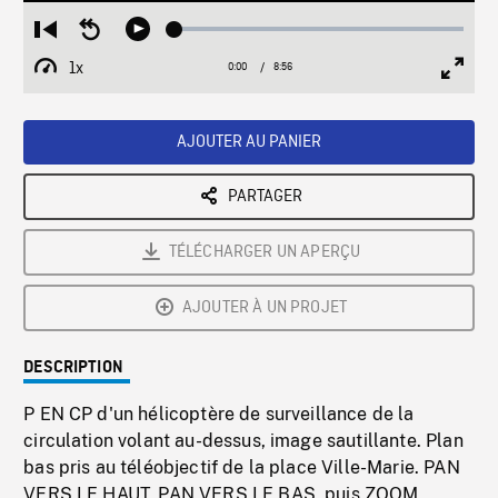
Loaded
:
Restart
Seek
Play
0.42%
from
backward
1x
0:00
Current
8:56
Duration
/
beginning
10
Playback
Full
Time
seconds
Rate
Scree
AJOUTER AU PANIER
PARTAGER
TÉLÉCHARGER UN APERÇU
AJOUTER À UN PROJET
DESCRIPTION
P EN CP d'un hélicoptère de surveillance de la
circulation volant au-dessus, image sautillante. Plan
bas pris au téléobjectif de la place Ville-Marie. PAN
VERS LE HAUT, PAN VERS LE BAS, puis ZOOM