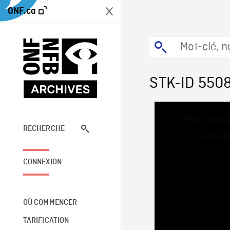
ONF.ca
STK-ID 550
This
The media
is
a
RECHERCHE
network
modal
window.
CONNEXION
OÙ COMMENCER
TARIFICATION