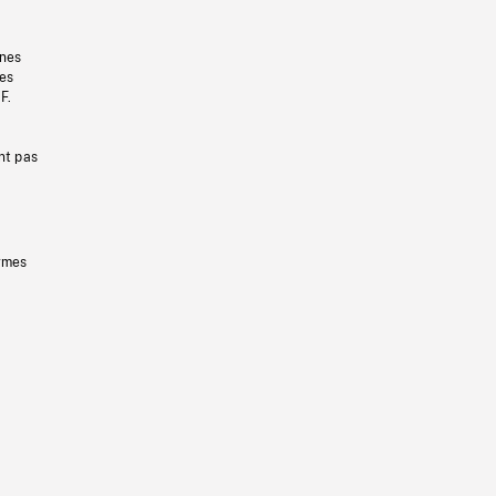
gnes
les
F.
nt pas
ermes