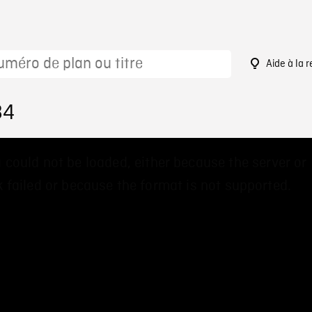
Aide à la 
84
 could not be loaded, either because the server or
 failed or because the format is not supported.