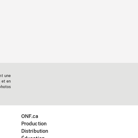
nt une
n et en
photos
ONF.ca
Production
Distribution