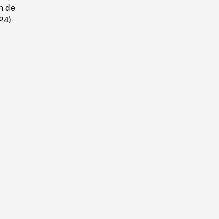
in de
24).