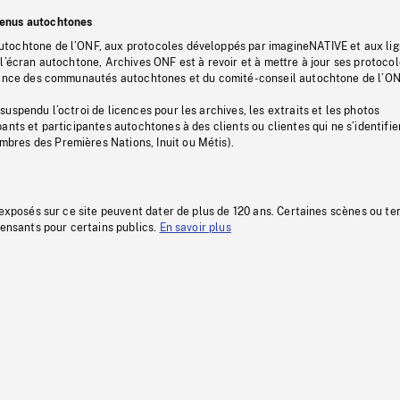
tenus autochtones
tochtone de l’ONF, aux protocoles développés par imagineNATIVE et aux li
l’écran autochtone, Archives ONF est à revoir et à mettre à jour ses protoco
stance des communautés autochtones et du comité-conseil autochtone de l’ON
uspendu l’octroi de licences pour les archives, les extraits et les photos
ants et participantes autochtones à des clients ou clientes qui ne s’identifie
res des Premières Nations, Inuit ou Métis).
 exposés sur ce site peuvent dater de plus de 120 ans. Certaines scènes ou t
fensants pour certains publics.
En savoir plus