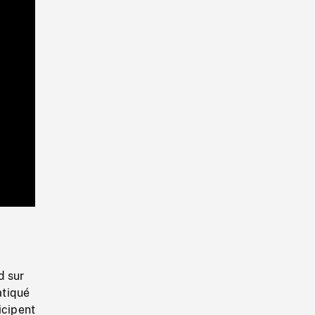
Playback
Rate
d sur
atiqué
icipent