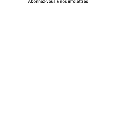
Abonnez-vous à nos infolettres
Événements ONF près de chez vous
Créer avec l’ONF
Organiser une projection publique
À propos de ce site
Centre d'aide
Contactez-nous
Espace Média
Emplois
ONF.ca
Production
Distribution
Éducation
Blogue ONF