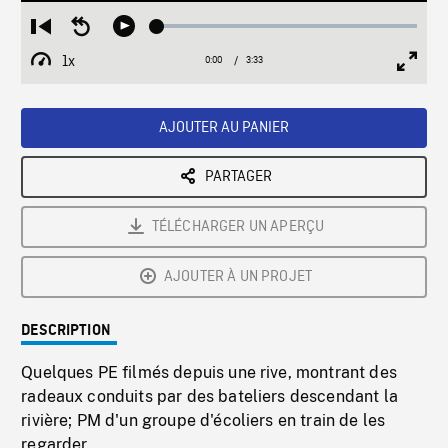
Loaded
:
Restart
Seek
Play
1.48%
from
backward
1x
0:00
Current
3:33
Duration
/
beginning
10
Playback
Full
Time
seconds
Rate
Scree
AJOUTER AU PANIER
PARTAGER
TÉLÉCHARGER UN APERÇU
AJOUTER À UN PROJET
DESCRIPTION
Quelques PE filmés depuis une rive, montrant des
radeaux conduits par des bateliers descendant la
rivière; PM d'un groupe d'écoliers en train de les
regarder.