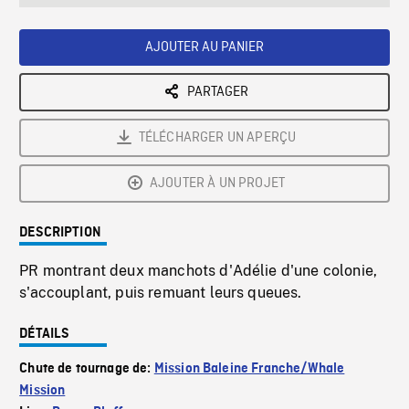
seconds
Rate
Scree
AJOUTER AU PANIER
PARTAGER
TÉLÉCHARGER UN APERÇU
AJOUTER À UN PROJET
DESCRIPTION
PR montrant deux manchots d'Adélie d'une colonie,
s'accouplant, puis remuant leurs queues.
DÉTAILS
Chute de tournage de:
Mission Baleine Franche/Whale
Mission