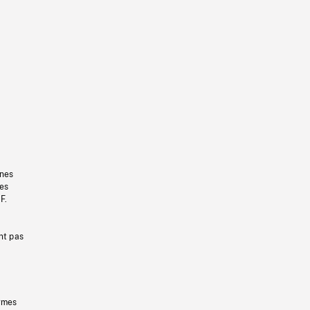
gnes
les
F.
nt pas
ermes