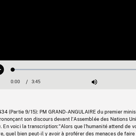
Loaded
:
Play
1.48%
0:00
Current
3:45
Duration
/
Mute
Time
8434 (Partie 9/15): PM GRAND-ANGULAIRE du premier minis
rononçant son discours devant l'Assemblée des Nations Uni
En voici la transcription:"Alors que l'humanité attend de vo
re, quel bien peut-il y avoir à proférer des menaces de faire