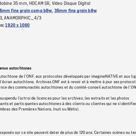
Bobine 35 mm
HDCAM SR
Video Disque Digital
,
,
5mm fine grain comp b&w
,
35mm fine grain b&w
3
ANAMORPHIC_4/3
,
es:
1920 x 1080
tenus autochtones
tochtone de l’ONF, aux protocoles développés par imagineNATIVE et aux li
l’écran autochtone, Archives ONF est à revoir et à mettre à jour ses protoco
stance des communautés autochtones et du comité-conseil autochtone de l’ON
uspendu l’octroi de licences pour les archives, les extraits et les photos
ants et participantes autochtones à des clients ou clientes qui ne s’identifie
res des Premières Nations, Inuit ou Métis).
 exposés sur ce site peuvent dater de plus de 120 ans. Certaines scènes ou t