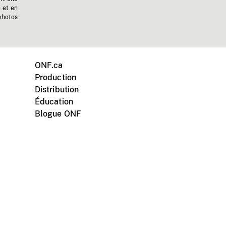
n et en
photos
ONF.ca
Production
Distribution
Éducation
Blogue ONF