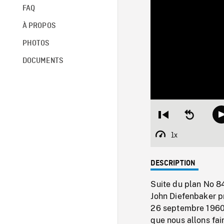
FAQ
À PROPOS
PHOTOS
DOCUMENTS
Restart
Seek
from
backward
beginning
10
1x
Playback
seconds
Rate
DESCRIPTION
Suite du plan No 
John Diefenbaker p
26 septembre 1960. 
que nous allons fai