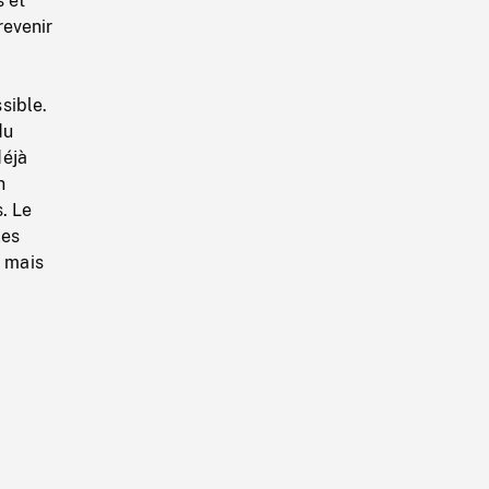
s et
revenir
sible.
du
déjà
n
. Le
les
 mais