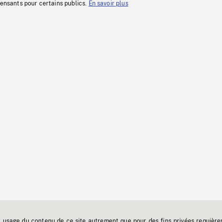
fensants pour certains publics.
En savoir plus
t usage du contenu de ce site autrement que pour des fins privées requière