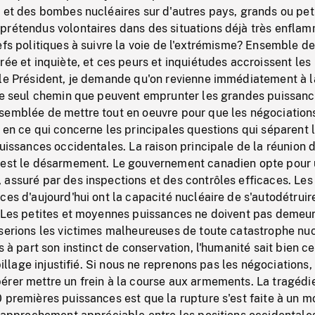
 et des bombes nucléaires sur d'autres pays, grands ou peti
prétendus volontaires dans des situations déjà très enfla
efs politiques à suivre la voie de l'extrémisme? Ensemble d
rée et inquiète, et ces peurs et inquiétudes accroissent les
 le Président, je demande qu'on revienne immédiatement à l
le seul chemin que peuvent emprunter les grandes puissance
semblée de mettre tout en oeuvre pour que les négociation
 en ce qui concerne les principales questions qui séparent
puissances occidentales. La raison principale de la réunion 
'est le désarmement. Le gouvernement canadien opte pour
assuré par des inspections et des contrôles efficaces. Les
ces d'aujourd'hui ont la capacité nucléaire de s'autodétruir
. Les petites et moyennes puissances ne doivent pas demeu
serions les victimes malheureuses de toute catastrophe nuc
s à part son instinct de conservation, l'humanité sait bien ce
spillage injustifié. Si nous ne reprenons pas les négociations,
érer mettre un frein à la course aux armements. La tragédi
 premières puissances est que la rupture s'est faite à un 