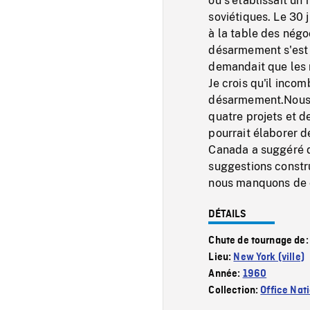
où s'établissait un
soviétiques. Le 30 j
à la table des négo
désarmement s'est 
demandait que les 
Je crois qu'il inco
désarmement.Nous n
quatre projets et 
pourrait élaborer d
Canada a suggéré d
suggestions constr
nous manquons de c
DÉTAILS
Chute de tournage de
Lieu:
New York (ville)
Année:
1960
Collection:
Office Nat