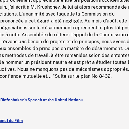
 rapprochement appréciable entre les positions occidentale
uin, j'ai écrit à M. Krushchev. Je lui ai alors recommandé de 
ciations. L'unanimité avec laquelle la Commission du
prononcée à cet égard a été négligée. Au mois d'août, elle
négociations sur le désarmement reprennent le plus tôt pos
mbe à cette Assemblée de réitérer l'appel de la Commission 
'avons pas besoin de projets et de principes, nous avons 
deux ensembles de principes en matière de désarmement. O
es méthodes de travail, à être remaniées selon des ententes
e nommer un président neutre et est prêt à étudier toutes 
uctives. Nous ne manquons pas de mécanismes appropriés,
onfiance mutuelle et... "Suite sur le plan No 8432.
:
Diefenbaker's Speech at the United Nations
ional du Film