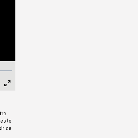
Full
Screen
tre
es le
ir ce