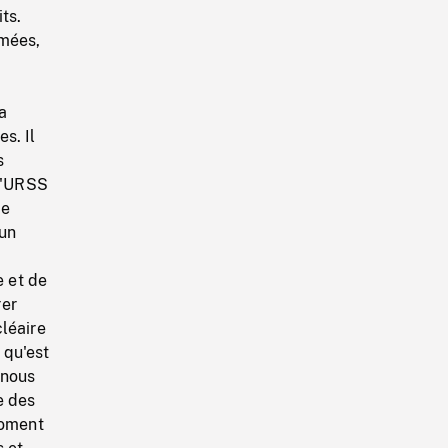
ts.
mmées,
e
a
s. Il
s
 l'URSS
de
 un
e et de
rer
léaire
 qu'est
 nous
e des
moment