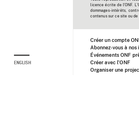
licence écrite de l'ONF. L
dommages-intérêts, contr
contenus sur ce site ou de 
Créer un compte ONF
Abonnez-vous à nos i
Événements ONF prè
Créer avec l’ONF
ENGLISH
Organiser une projec
Facebook
Youtube
L'ONF sur mobile et 