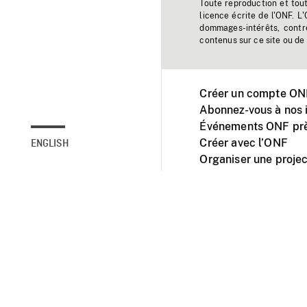
Toute reproduction et tou
licence écrite de l'ONF. L
dommages-intérêts, contr
contenus sur ce site ou de 
Créer un compte ONF
Abonnez-vous à nos i
Événements ONF prè
Créer avec l’ONF
ENGLISH
Organiser une projec
Facebook
Youtube
L'ONF sur mobile et 