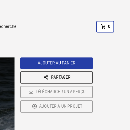
recherche
0
AJOUTER AU PANIER
PARTAGER
TÉLÉCHARGER UN APERÇU
AJOUTER À UN PROJET