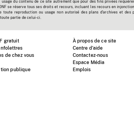
t usage du contenu de ce site autrement que pour des fins privées requière
'ONF se réserve tous ses droits et recours, incluant les recours en injonctio
e toute reproduction ou usage non autorisé des plans d'archives et des 
toute partie de celui-ci.
 gratuit
À propos de ce site
nfolettres
Centre d'aide
s de chez vous
Contactez-nous
Espace Média
tion publique
Emplois
Instagram
Vimeo
X
télé