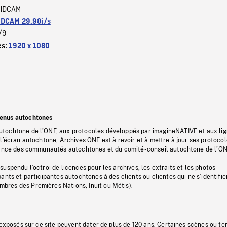
HDCAM
DCAM 29.98i/s
/9
es:
1920 x 1080
tenus autochtones
tochtone de l’ONF, aux protocoles développés par imagineNATIVE et aux li
l’écran autochtone, Archives ONF est à revoir et à mettre à jour ses protoco
stance des communautés autochtones et du comité-conseil autochtone de l’ON
uspendu l’octroi de licences pour les archives, les extraits et les photos
ants et participantes autochtones à des clients ou clientes qui ne s’identifie
res des Premières Nations, Inuit ou Métis).
 exposés sur ce site peuvent dater de plus de 120 ans. Certaines scènes ou t