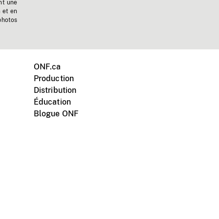
nt une
n et en
photos
ONF.ca
Production
Distribution
Éducation
Blogue ONF