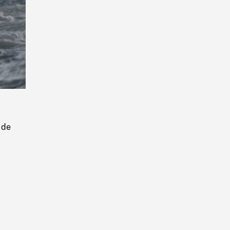
Playback
Rate
 de