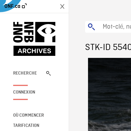
ONF.ca
STK-ID 554
This
The media
is
a
RECHERCHE
network
modal
window.
CONNEXION
OÙ COMMENCER
TARIFICATION