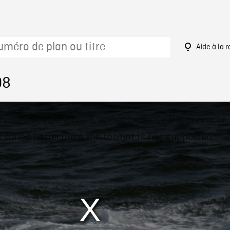
Aide à la 
08
 could not be loaded, either because the server or
 failed or because the format is not supported.