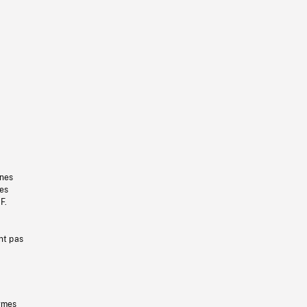
gnes
les
F.
nt pas
ermes