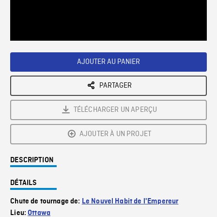
/
Loaded
:
Playback
0%
Rate
AJOUTER AU PANIER
PARTAGER
TÉLÉCHARGER UN APERÇU
AJOUTER À UN PROJET
DESCRIPTION
DÉTAILS
Chute de tournage de:
Le Nouvel Habit de l'Empereur
Lieu:
Ottawa