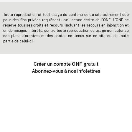
Toute reproduction et tout usage du contenu de ce site autrement que
pour des fins privées requièrent une licence écrite de l'ONF. L'ONF se
réserve tous ses droits et recours, incluant les recours en injonction et
en dommages-intérêts, contre toute reproduction ou usage non autorisé
des plans d'archives et des photos contenus sur ce site ou de toute
partie de celui-ci.
Créer un compte ONF gratuit
Abonnez-vous à nos infolettres
Événements ONF près de chez vous
Créer avec l’ONF
Organiser une projection publique
À propos de ce site
Centre d'aide
Contactez-nous