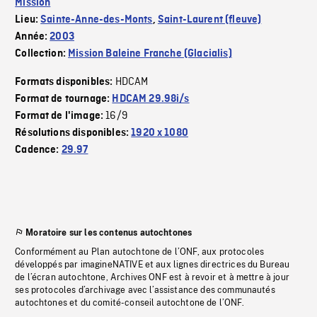
Mission
Lieu:
Sainte-Anne-des-Monts
,
Saint-Laurent (fleuve)
Année:
2003
Collection:
Mission Baleine Franche (Glacialis)
HDCAM
Formats disponibles:
Format de tournage:
HDCAM 29.98i/s
16/9
Format de l'image:
Résolutions disponibles:
1920 x 1080
Cadence:
29.97
Moratoire sur les contenus autochtones
Conformément au Plan autochtone de l’ONF, aux protocoles
développés par imagineNATIVE et aux lignes directrices du Bureau
de l’écran autochtone, Archives ONF est à revoir et à mettre à jour
ses protocoles d’archivage avec l’assistance des communautés
autochtones et du comité-conseil autochtone de l’ONF.