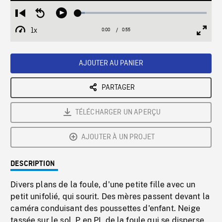
Loaded
:
Restart
Seek
Play
5.47%
from
backward
1x
0:00
Current
0:55
Duration
/
beginning
10
Playback
Full
Time
seconds
Rate
Scree
AJOUTER AU PANIER
PARTAGER
TÉLÉCHARGER UN APERÇU
AJOUTER À UN PROJET
DESCRIPTION
Divers plans de la foule, d'une petite fille avec un
petit unifolié, qui sourit. Des mères passent devant la
caméra conduisant des poussettes d'enfant. Neige
tassée sur le sol. P en PL de la foule qui se disperse.