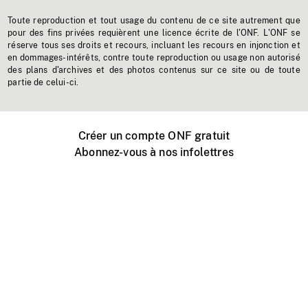
Toute reproduction et tout usage du contenu de ce site autrement que
pour des fins privées requièrent une licence écrite de l'ONF. L'ONF se
réserve tous ses droits et recours, incluant les recours en injonction et
en dommages-intérêts, contre toute reproduction ou usage non autorisé
des plans d'archives et des photos contenus sur ce site ou de toute
partie de celui-ci.
Créer un compte ONF gratuit
Abonnez-vous à nos infolettres
Événements ONF près de chez vous
Créer avec l’ONF
Organiser une projection publique
À propos de ce site
Centre d'aide
Contactez-nous
Espace Média