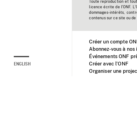
Toute reproduction et tou
licence écrite de l'ONF. L
dommages-intérêts, contr
contenus sur ce site ou de 
Créer un compte ONF
Abonnez-vous à nos i
Événements ONF prè
Créer avec l’ONF
ENGLISH
Organiser une projec
Facebook
Youtube
L'ONF sur mobile et 