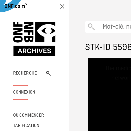
ONF.ca
STK-ID 559
This
The media
is
a
RECHERCHE
network
modal
window.
CONNEXION
OÙ COMMENCER
TARIFICATION