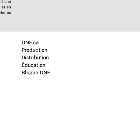
nt une
n et en
photos
ONF.ca
Production
Distribution
Éducation
Blogue ONF