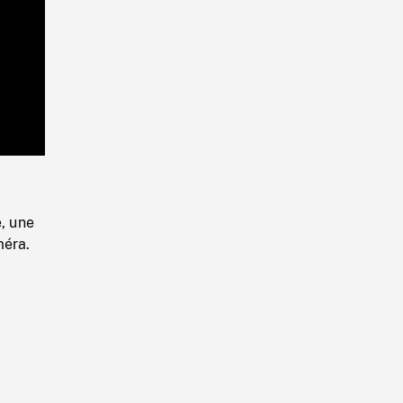
Playback
Rate
, une
méra.