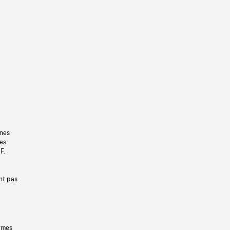
gnes
les
F.
nt pas
ermes