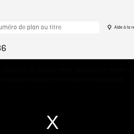
Aide à la 
86
 could not be loaded, either because the server or
 failed or because the format is not supported.