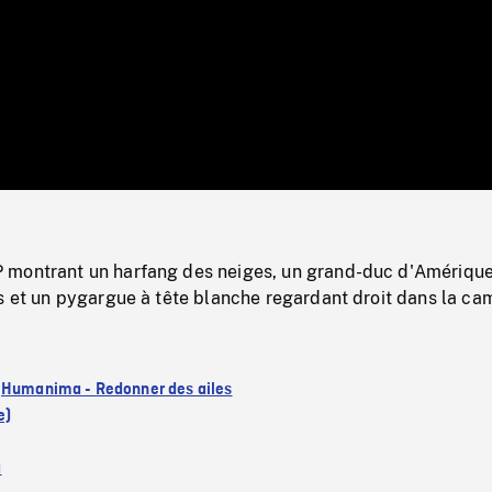
/
Loaded
:
Mute
0%
montrant un harfang des neiges, un grand-duc d'Amérique
s et un pygargue à tête blanche regardant droit dans la ca
:
Humanima - Redonner des ailes
e)
a