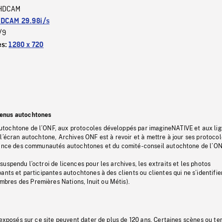
HDCAM
DCAM 29.98i/s
/9
es:
1280 x 720
tenus autochtones
tochtone de l’ONF, aux protocoles développés par imagineNATIVE et aux li
l’écran autochtone, Archives ONF est à revoir et à mettre à jour ses protoco
stance des communautés autochtones et du comité-conseil autochtone de l’ON
uspendu l’octroi de licences pour les archives, les extraits et les photos
ants et participantes autochtones à des clients ou clientes qui ne s’identifie
res des Premières Nations, Inuit ou Métis).
 exposés sur ce site peuvent dater de plus de 120 ans. Certaines scènes ou t