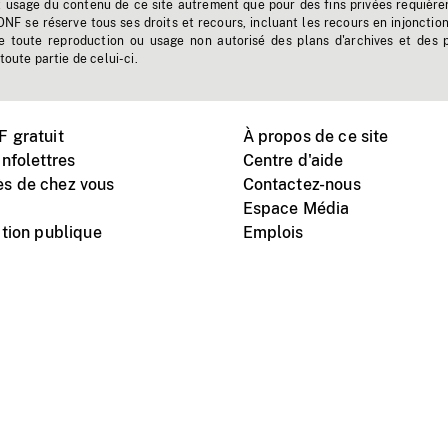
t usage du contenu de ce site autrement que pour des fins privées requière
'ONF se réserve tous ses droits et recours, incluant les recours en injonctio
e toute reproduction ou usage non autorisé des plans d'archives et des 
toute partie de celui-ci.
 gratuit
À propos de ce site
nfolettres
Centre d'aide
s de chez vous
Contactez-nous
Espace Média
tion publique
Emplois
Instagram
Vimeo
X
télé