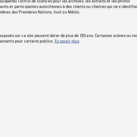
uspendu l’octroi de licences pour les archives, les extraits et les photos
ants et participantes autochtones à des clients ou clientes qui ne s’identifie
res des Premières Nations, Inuit ou Métis).
 exposés sur ce site peuvent dater de plus de 120 ans. Certaines scènes ou t
fensants pour certains publics.
En savoir plus