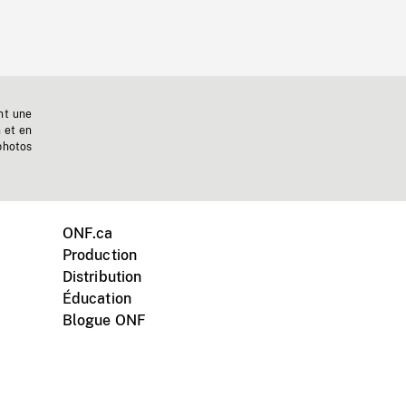
nt une
n et en
photos
ONF.ca
Production
Distribution
Éducation
Blogue ONF