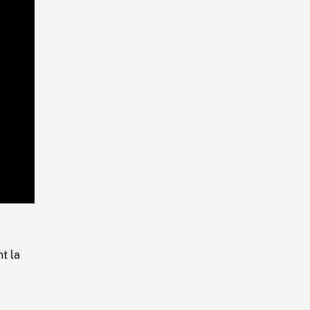
Playback
Rate
t la