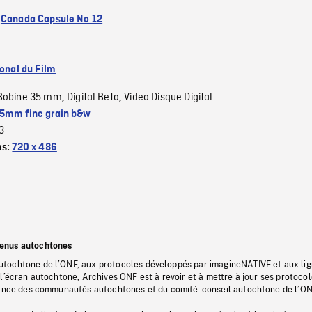
:
Canada Capsule No 12
ional du Film
Bobine 35 mm
Digital Beta
Video Disque Digital
,
,
5mm fine grain b&w
3
es:
720 x 486
tenus autochtones
tochtone de l’ONF, aux protocoles développés par imagineNATIVE et aux li
l’écran autochtone, Archives ONF est à revoir et à mettre à jour ses protoco
stance des communautés autochtones et du comité-conseil autochtone de l’ON