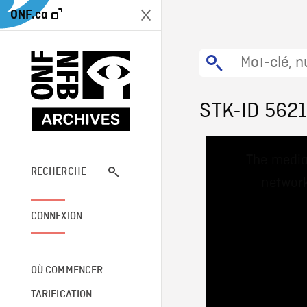
ONF.ca
STK-ID 562
This
The media
is
a
RECHERCHE
network
modal
window.
CONNEXION
OÙ COMMENCER
TARIFICATION