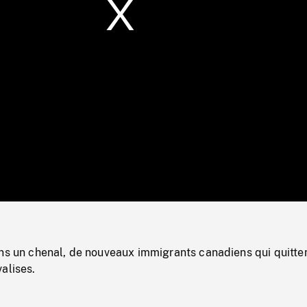
/
Loaded
:
Mute
0%
ns un chenal, de nouveaux immigrants canadiens qui quitten
alises.