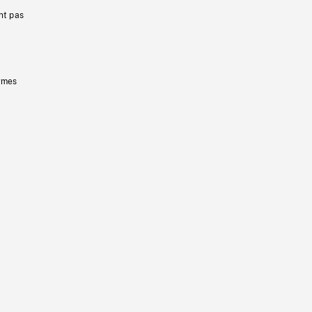
nt pas
ermes