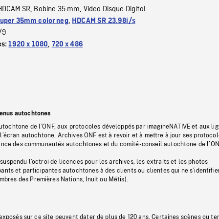
HDCAM SR
Bobine 35 mm
Video Disque Digital
,
,
uper 35mm color neg
,
HDCAM SR 23.98i/s
/9
es:
1920 x 1080
,
720 x 486
tenus autochtones
tochtone de l’ONF, aux protocoles développés par imagineNATIVE et aux li
l’écran autochtone, Archives ONF est à revoir et à mettre à jour ses protoco
stance des communautés autochtones et du comité-conseil autochtone de l’ON
uspendu l’octroi de licences pour les archives, les extraits et les photos
ants et participantes autochtones à des clients ou clientes qui ne s’identifie
res des Premières Nations, Inuit ou Métis).
 exposés sur ce site peuvent dater de plus de 120 ans. Certaines scènes ou t