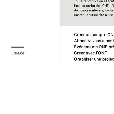
Toute reproduction et tou
licence écrite de l'ONF. L
dommages-intérêts, contr
contenus sur ce site ou de 
Créer un compte ONF
Abonnez-vous à nos i
Événements ONF prè
Créer avec l’ONF
ENGLISH
Organiser une projec
Facebook
Youtube
L'ONF sur mobile et 