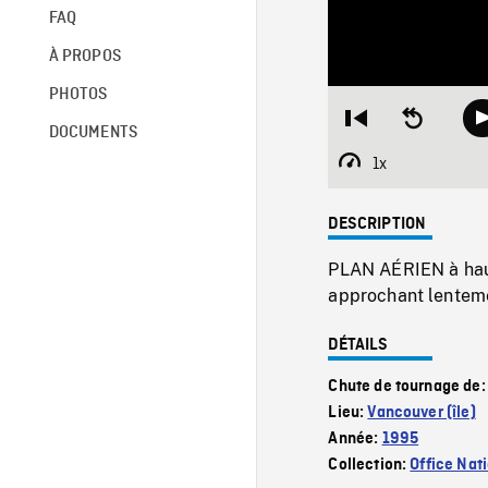
FAQ
À PROPOS
PHOTOS
Restart
Seek
DOCUMENTS
from
backward
beginning
10
1x
Playback
seconds
Rate
DESCRIPTION
PLAN AÉRIEN à haut
approchant lenteme
DÉTAILS
Chute de tournage de
Lieu:
Vancouver (île)
Année:
1995
Collection:
Office Nat