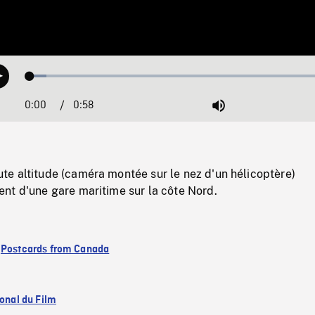
Loaded
:
Play
5.24%
0:00
Current
0:58
Duration
/
Mute
Time
e altitude (caméra montée sur le nez d'un hélicoptère)
nt d'une gare maritime sur la côte Nord.
:
Postcards from Canada
ional du Film