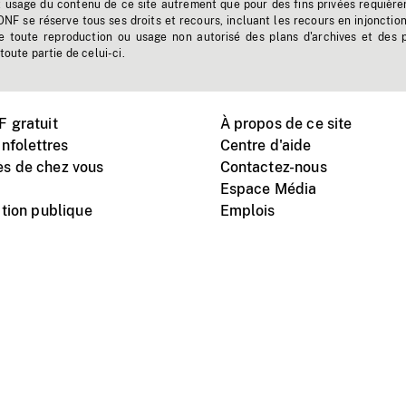
t usage du contenu de ce site autrement que pour des fins privées requière
'ONF se réserve tous ses droits et recours, incluant les recours en injonctio
e toute reproduction ou usage non autorisé des plans d'archives et des 
toute partie de celui-ci.
 gratuit
À propos de ce site
nfolettres
Centre d'aide
s de chez vous
Contactez-nous
Espace Média
tion publique
Emplois
Instagram
Vimeo
X
télé