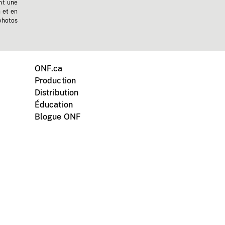
nt une
n et en
photos
ONF.ca
Production
Distribution
Éducation
Blogue ONF