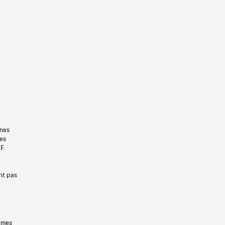
gnes
les
F.
nt pas
ermes