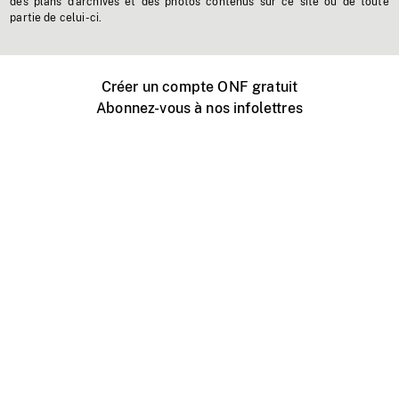
des plans d'archives et des photos contenus sur ce site ou de toute
partie de celui-ci.
Créer un compte ONF gratuit
Abonnez-vous à nos infolettres
Événements ONF près de chez vous
Créer avec l’ONF
Organiser une projection publique
À propos de ce site
Centre d'aide
Contactez-nous
Espace Média
Emplois
ONF.ca