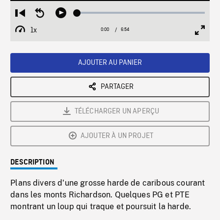
Loaded
:
Restart
Seek
Play
0.53%
from
backward
1x
0:00
Current
6:54
Duration
/
beginning
10
Playback
Full
Time
seconds
Rate
Scree
AJOUTER AU PANIER
PARTAGER
TÉLÉCHARGER UN APERÇU
AJOUTER À UN PROJET
DESCRIPTION
Plans divers d'une grosse harde de caribous courant
dans les monts Richardson. Quelques PG et PTE
montrant un loup qui traque et poursuit la harde.