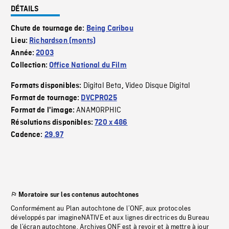
DÉTAILS
Chute de tournage de:
Being Caribou
Lieu:
Richardson (monts)
Année:
2003
Collection:
Office National du Film
Digital Beta
Video Disque Digital
Formats disponibles:
,
Format de tournage:
DVCPRO25
ANAMORPHIC
Format de l'image:
Résolutions disponibles:
720 x 486
Cadence:
29.97
Moratoire sur les contenus autochtones
Conformément au Plan autochtone de l’ONF, aux protocoles
développés par imagineNATIVE et aux lignes directrices du Bureau
de l’écran autochtone, Archives ONF est à revoir et à mettre à jour