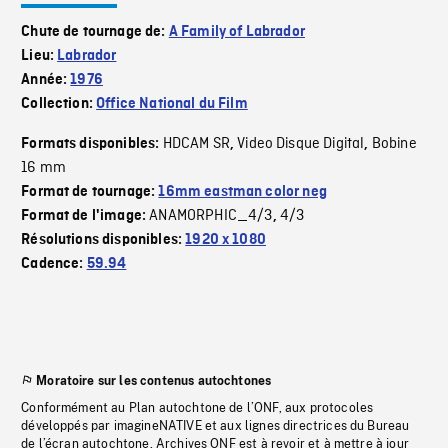
Chute de tournage de:
A Family of Labrador
Lieu:
Labrador
Année:
1976
Collection:
Office National du Film
HDCAM SR
Video Disque Digital
Bobine
Formats disponibles:
,
,
16 mm
Format de tournage:
16mm eastman color neg
ANAMORPHIC_4/3
4/3
Format de l'image:
,
Résolutions disponibles:
1920 x 1080
Cadence:
59.94
Moratoire sur les contenus autochtones
Conformément au Plan autochtone de l’ONF, aux protocoles
développés par imagineNATIVE et aux lignes directrices du Bureau
de l’écran autochtone, Archives ONF est à revoir et à mettre à jour