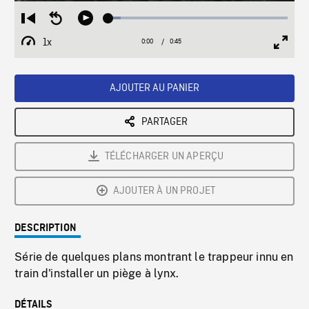
Loaded
:
Restart
Seek
Play
7.02%
from
backward
1x
0:00
Current
0:45
Duration
/
beginning
10
Playback
Full
Time
seconds
Rate
Scree
AJOUTER AU PANIER
PARTAGER
TÉLÉCHARGER UN APERÇU
AJOUTER À UN PROJET
DESCRIPTION
Série de quelques plans montrant le trappeur innu en
train d'installer un piège à lynx.
DÉTAILS