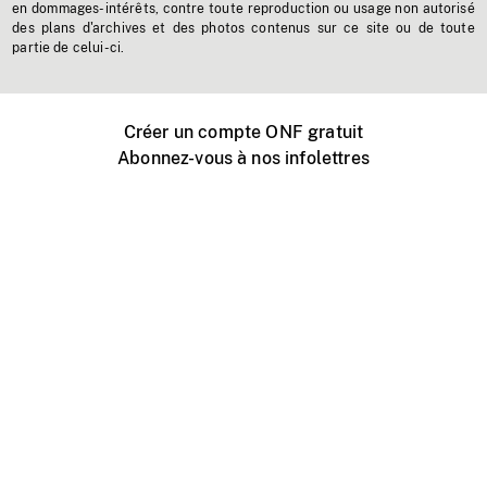
en dommages-intérêts, contre toute reproduction ou usage non autorisé
des plans d'archives et des photos contenus sur ce site ou de toute
partie de celui-ci.
Créer un compte ONF gratuit
Abonnez-vous à nos infolettres
Événements ONF près de chez vous
Créer avec l’ONF
Organiser une projection publique
À propos de ce site
Centre d'aide
Contactez-nous
Espace Média
Emplois