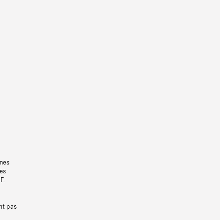
gnes
les
F.
nt pas