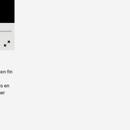
Full
Screen
en fin
is en
ner