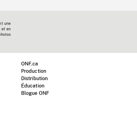
nt une
n et en
photos
ONF.ca
Production
Distribution
Éducation
Blogue ONF