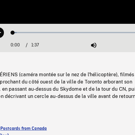
Loaded
:
Play
2.73%
0:00
Current
1:37
Duration
/
Mute
Time
IENS (caméra montée sur le nez de l'hélicoptère), filmés 
prochant du côté ouest de la ville de Toronto arborant son
e, en passant au-dessus du Skydome et de la tour du CN, pu
en décrivant un cercle au-dessus de la ville avant de retour
:
Postcards from Canada