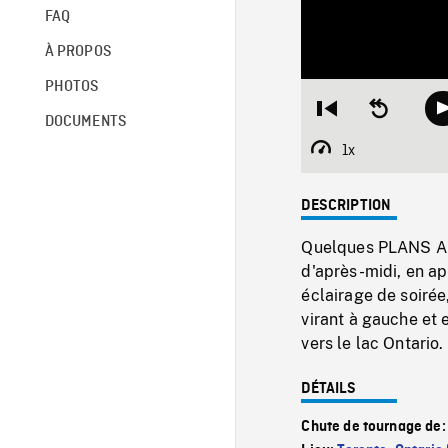
FAQ
À PROPOS
PHOTOS
Restart
Seek
DOCUMENTS
from
backward
beginning
10
1x
Playback
seconds
Rate
DESCRIPTION
Quelques PLANS AÉR
d'après-midi, en ap
éclairage de soiré
virant à gauche et 
vers le lac Ontario.
DÉTAILS
Chute de tournage de