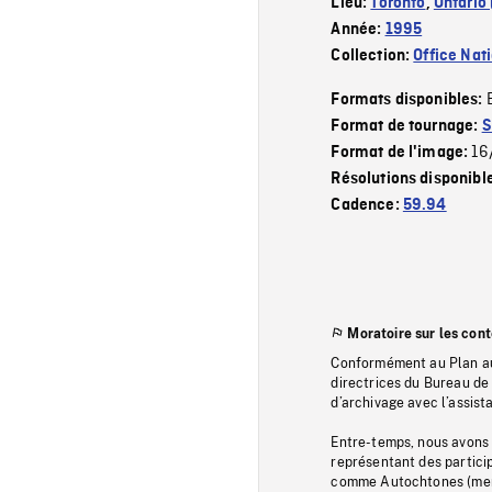
Lieu:
Toronto
,
Ontario 
Année:
1995
Collection:
Office Nat
Formats disponibles:
Format de tournage:
S
16
Format de l'image:
Résolutions disponibl
Cadence:
59.94
Moratoire sur les con
Conformément au Plan au
directrices du Bureau de 
d’archivage avec l’assi
Entre-temps, nous avons s
représentant des particip
comme Autochtones (memb