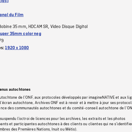
(lac)
ional du Film
Bobine 35 mm
HDCAM SR
Video Disque Digital
,
,
uper 35mm color neg
/9
es:
1920 x 1080
tenus autochtones
tochtone de l’ONF, aux protocoles développés par imagineNATIVE et aux li
l’écran autochtone, Archives ONF est à revoir et à mettre à jour ses protoco
stance des communautés autochtones et du comité-conseil autochtone de l’ON
uspendu l’octroi de licences pour les archives, les extraits et les photos
ants et participantes autochtones à des clients ou clientes qui ne s’identifie
res des Premières Nations, Inuit ou Métis).