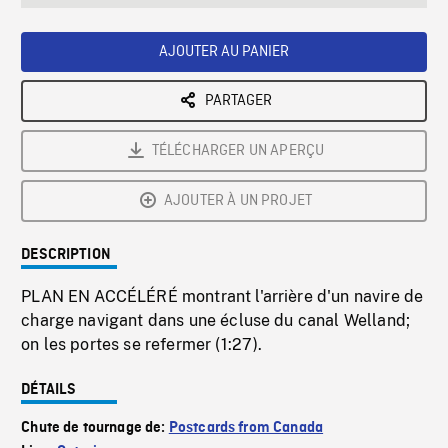
seconds
Rate
Scree
AJOUTER AU PANIER
PARTAGER
TÉLÉCHARGER UN APERÇU
AJOUTER À UN PROJET
DESCRIPTION
PLAN EN ACCÉLÉRÉ montrant l'arrière d'un navire de
charge navigant dans une écluse du canal Welland;
on les portes se refermer (1:27).
DÉTAILS
Chute de tournage de:
Postcards from Canada