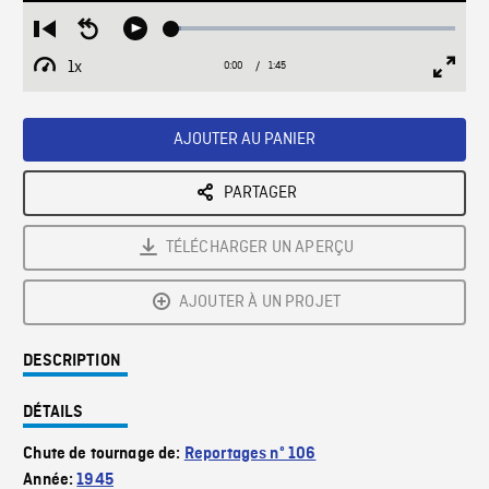
Loaded
:
Restart
Seek
Play
3.46%
from
backward
1x
0:00
Current
1:45
Duration
/
beginning
10
Playback
Full
Time
seconds
Rate
Scree
AJOUTER AU PANIER
PARTAGER
TÉLÉCHARGER UN APERÇU
AJOUTER À UN PROJET
DESCRIPTION
DÉTAILS
Chute de tournage de:
Reportages nº 106
Année:
1945