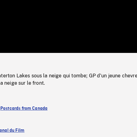
/
Loaded
:
Mute
0%
terton Lakes sous la neige qui tombe; GP d'un jeune chevre
la neige sur le front.
:
Postcards from Canada
ional du Film