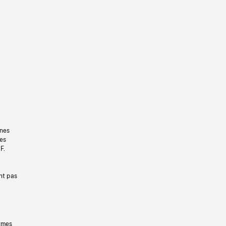
gnes
les
F.
nt pas
ermes