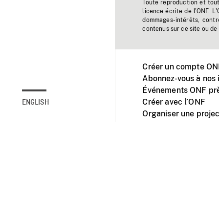
Toute reproduction et tou
licence écrite de l'ONF. L
dommages-intérêts, contr
contenus sur ce site ou de 
Créer un compte ONF
Abonnez-vous à nos i
Événements ONF prè
Créer avec l’ONF
ENGLISH
Organiser une projec
Facebook
Youtube
L'ONF sur mobile et 