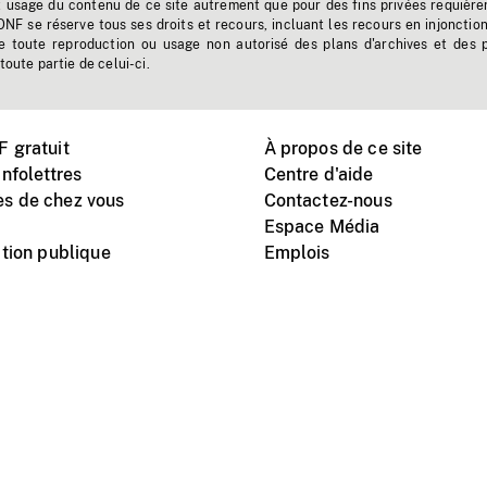
t usage du contenu de ce site autrement que pour des fins privées requière
'ONF se réserve tous ses droits et recours, incluant les recours en injonctio
e toute reproduction ou usage non autorisé des plans d'archives et des 
toute partie de celui-ci.
 gratuit
À propos de ce site
nfolettres
Centre d'aide
s de chez vous
Contactez-nous
Espace Média
tion publique
Emplois
Instagram
Vimeo
X
télé