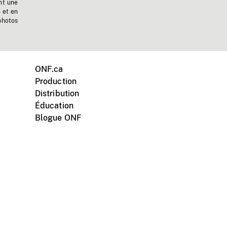
nt une
n et en
photos
ONF.ca
Production
Distribution
Éducation
Blogue ONF