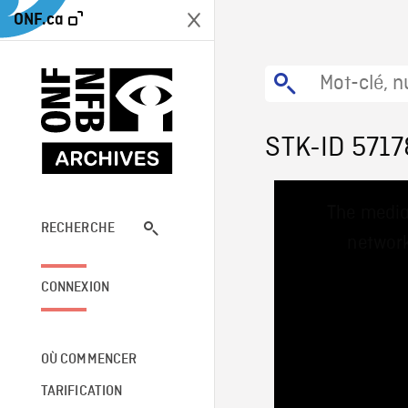
ONF.ca
STK-ID 5717
This
The media
is
a
RECHERCHE
network
modal
window.
CONNEXION
OÙ COMMENCER
TARIFICATION