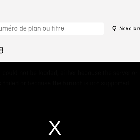
Aide à la 
8
 could not be loaded, either because the server or
 failed or because the format is not supported.