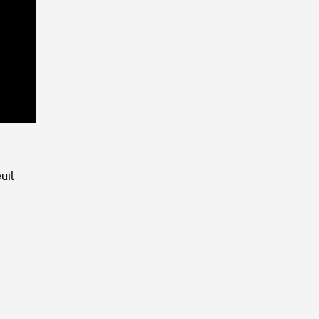
Playback
Rate
uil