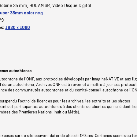
Bobine 35 mm
HDCAM SR
Video Disque Digital
,
,
uper 35mm color neg
/9
es:
1920 x 1080
tenus autochtones
tochtone de l’ONF, aux protocoles développés par imagineNATIVE et aux li
l’écran autochtone, Archives ONF est à revoir et à mettre à jour ses protoco
stance des communautés autochtones et du comité-conseil autochtone de l’ON
uspendu l’octroi de licences pour les archives, les extraits et les photos
ants et participantes autochtones à des clients ou clientes qui ne s’identifie
res des Premières Nations, Inuit ou Métis).
 exposés sur ce site peuvent dater de plus de 120 ans. Certaines scènes ou t