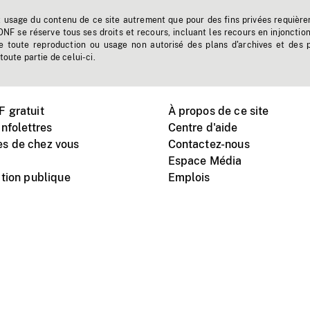
t usage du contenu de ce site autrement que pour des fins privées requière
'ONF se réserve tous ses droits et recours, incluant les recours en injonctio
e toute reproduction ou usage non autorisé des plans d'archives et des 
toute partie de celui-ci.
 gratuit
À propos de ce site
nfolettres
Centre d'aide
s de chez vous
Contactez-nous
Espace Média
tion publique
Emplois
Instagram
Vimeo
X
télé