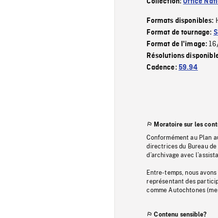
Collection:
Office Nat
Formats disponibles:
Format de tournage:
S
16
Format de l'image:
Résolutions disponibl
Cadence:
59.94
Moratoire sur les con
Conformément au Plan au
directrices du Bureau de 
d’archivage avec l’assi
Entre-temps, nous avons s
représentant des particip
comme Autochtones (memb
Contenu sensible?