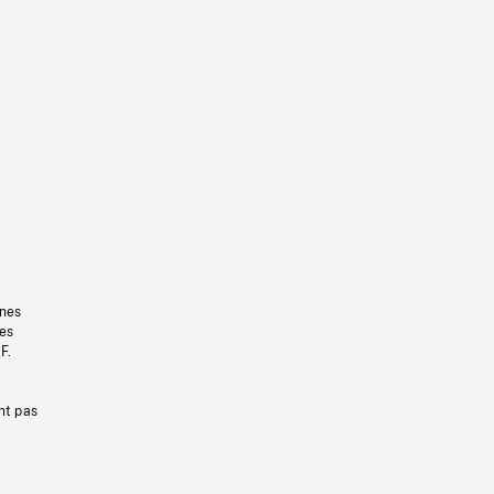
gnes
les
F.
nt pas