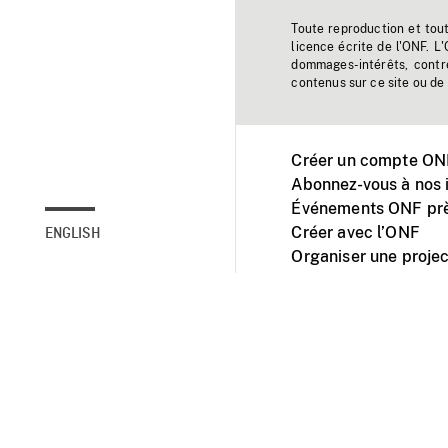
Toute reproduction et tou
licence écrite de l'ONF. L
dommages-intérêts, contr
contenus sur ce site ou de 
Créer un compte ONF
Abonnez-vous à nos i
Événements ONF prè
Créer avec l’ONF
ENGLISH
Organiser une projec
Facebook
Youtube
L'ONF sur mobile et 