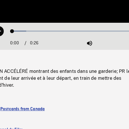
Loaded
:
Play
10.77%
0:00
Current
0:26
Duration
/
Mute
Time
 ACCÉLÉRÉ montrant des enfants dans une garderie; PR l
de leur arrivée et à leur départ, en train de mettre des
'hiver.
:
Postcards from Canada