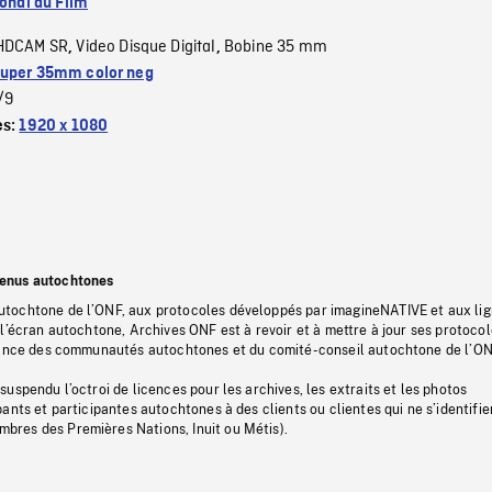
ional du Film
HDCAM SR
Video Disque Digital
Bobine 35 mm
,
,
uper 35mm color neg
/9
es:
1920 x 1080
tenus autochtones
tochtone de l’ONF, aux protocoles développés par imagineNATIVE et aux li
l’écran autochtone, Archives ONF est à revoir et à mettre à jour ses protoco
stance des communautés autochtones et du comité-conseil autochtone de l’ON
uspendu l’octroi de licences pour les archives, les extraits et les photos
ants et participantes autochtones à des clients ou clientes qui ne s’identifie
res des Premières Nations, Inuit ou Métis).