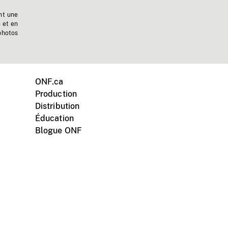
nt une
n et en
photos
ONF.ca
Production
Distribution
Éducation
Blogue ONF