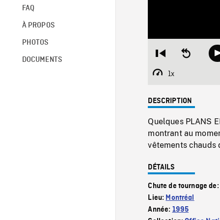
FAQ
À PROPOS
PHOTOS
Restart
Seek
DOCUMENTS
from
backward
beginning
10
1x
Playback
seconds
Rate
DESCRIPTION
Quelques PLANS EN
montrant au moment 
vêtements chauds d
DÉTAILS
Chute de tournage de
Lieu:
Montréal
Année:
1995