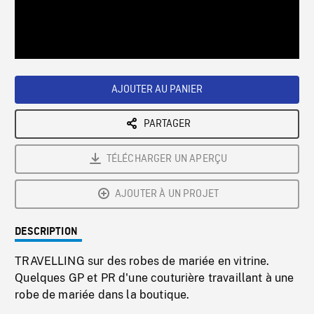
/
Loaded
:
Playback
0%
Rate
AJOUTER AU PANIER
PARTAGER
TÉLÉCHARGER UN APERÇU
AJOUTER À UN PROJET
DESCRIPTION
TRAVELLING sur des robes de mariée en vitrine.
Quelques GP et PR d'une couturière travaillant à une
robe de mariée dans la boutique.