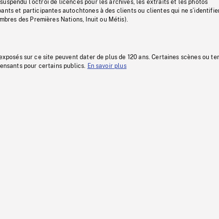
uspendu l’octroi de licences pour les archives, les extraits et les photos
ants et participantes autochtones à des clients ou clientes qui ne s’identifie
res des Premières Nations, Inuit ou Métis).
 exposés sur ce site peuvent dater de plus de 120 ans. Certaines scènes ou t
fensants pour certains publics.
En savoir plus