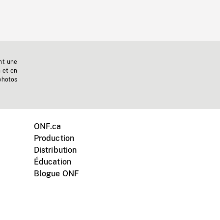
nt une
n et en
photos
ONF.ca
Production
Distribution
Éducation
Blogue ONF