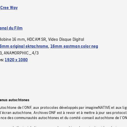
:
Cree Way
ional du Film
Bobine 16 mm
HDCAM SR
Video Disque Digital
,
,
6mm original ektachrome
,
16mm eastman color neg
3
ANAMORPHIC_4/3
,
es:
1920 x 1080
tenus autochtones
tochtone de l’ONF, aux protocoles développés par imagineNATIVE et aux li
l’écran autochtone, Archives ONF est à revoir et à mettre à jour ses protoco
stance des communautés autochtones et du comité-conseil autochtone de l’ON