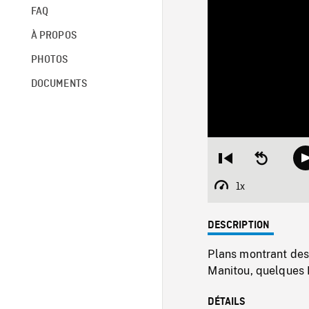
FAQ
À PROPOS
PHOTOS
DOCUMENTS
Restart
Seek
from
backward
beginning
10
1x
Playback
seconds
Rate
DESCRIPTION
Plans montrant des
Manitou, quelques P
DÉTAILS