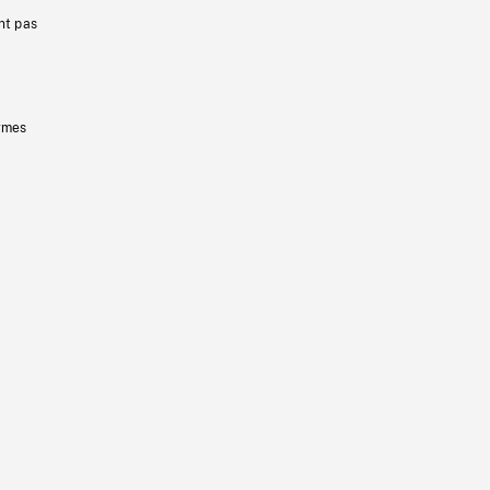
nt pas
ermes