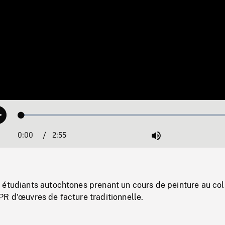
Loaded
:
Play
1.68%
0:00
Current
2:55
Duration
/
Mute
Time
 étudiants autochtones prenant un cours de peinture au co
R d'œuvres de facture traditionnelle.