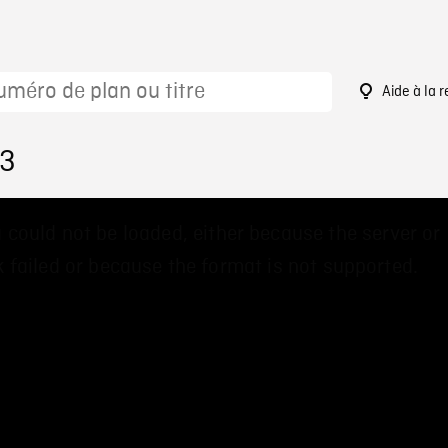
Aide à la 
73
 could not be loaded, either because the server or
 failed or because the format is not supported.