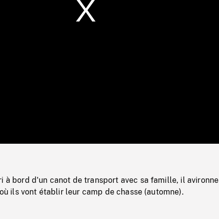
/
Loaded
:
Mute
0%
i à bord d'un canot de transport avec sa famille, il avironne
e où ils vont établir leur camp de chasse (automne).