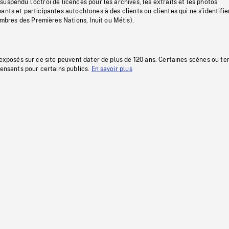
uspendu l’octroi de licences pour les archives, les extraits et les photos
ants et participantes autochtones à des clients ou clientes qui ne s’identifie
res des Premières Nations, Inuit ou Métis).
 exposés sur ce site peuvent dater de plus de 120 ans. Certaines scènes ou t
fensants pour certains publics.
En savoir plus