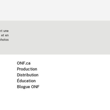
nt une
n et en
photos
ONF.ca
Production
Distribution
Éducation
Blogue ONF