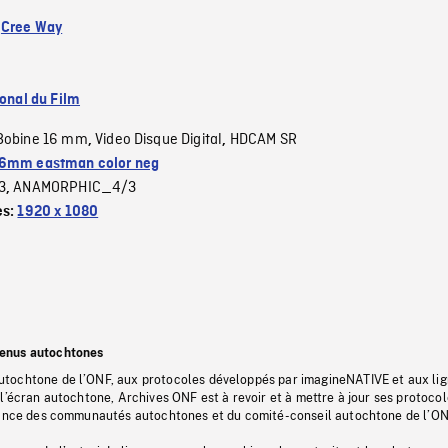
:
Cree Way
ional du Film
Bobine 16 mm
Video Disque Digital
HDCAM SR
,
,
6mm eastman color neg
3
ANAMORPHIC_4/3
,
es:
1920 x 1080
tenus autochtones
tochtone de l’ONF, aux protocoles développés par imagineNATIVE et aux li
l’écran autochtone, Archives ONF est à revoir et à mettre à jour ses protoco
stance des communautés autochtones et du comité-conseil autochtone de l’ON