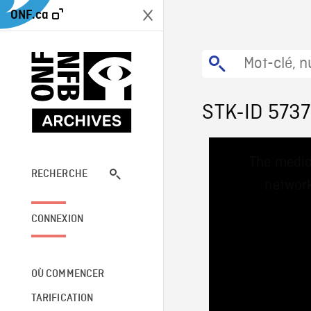
ONF.ca
STK-ID 573
This
The media
is
a
RECHERCHE
network
modal
window.
CONNEXION
OÙ COMMENCER
TARIFICATION