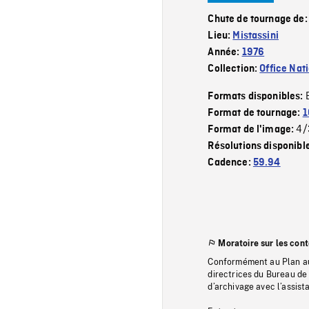
Chute de tournage de
Lieu:
Mistassini
Année:
1976
Collection:
Office Nat
Formats disponibles:
Format de tournage:
1
4/
Format de l'image:
Résolutions disponibl
Cadence:
59.94
Moratoire sur les con
Conformément au Plan au
directrices du Bureau de 
d’archivage avec l’assi