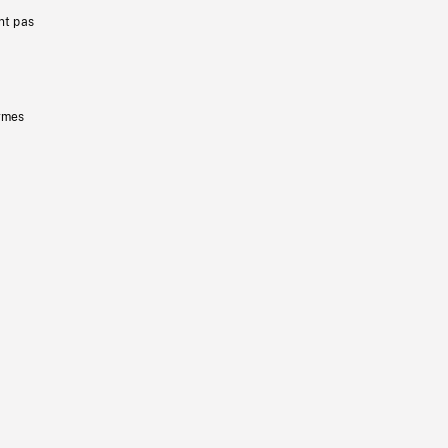
nt pas
ermes