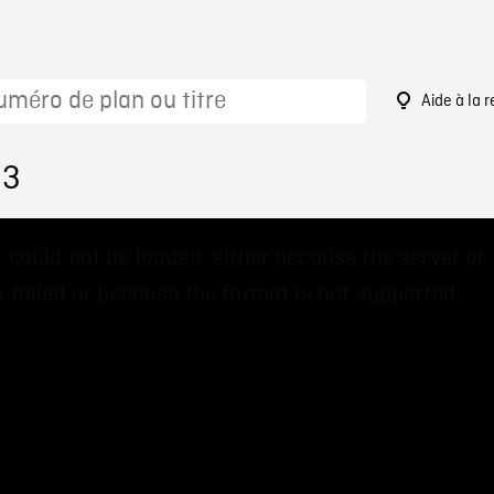
Aide à la 
93
 could not be loaded, either because the server or
 failed or because the format is not supported.