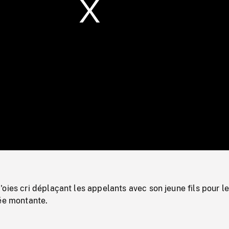
/
Loaded
:
Mute
0%
oies cri déplaçant les appelants avec son jeune fils pour l
rée montante.