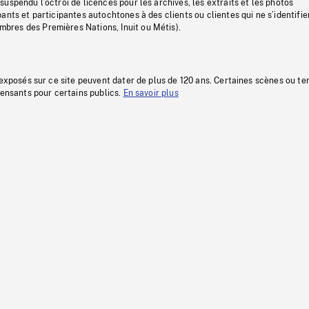
uspendu l’octroi de licences pour les archives, les extraits et les photos
ants et participantes autochtones à des clients ou clientes qui ne s’identifie
res des Premières Nations, Inuit ou Métis).
 exposés sur ce site peuvent dater de plus de 120 ans. Certaines scènes ou t
fensants pour certains publics.
En savoir plus