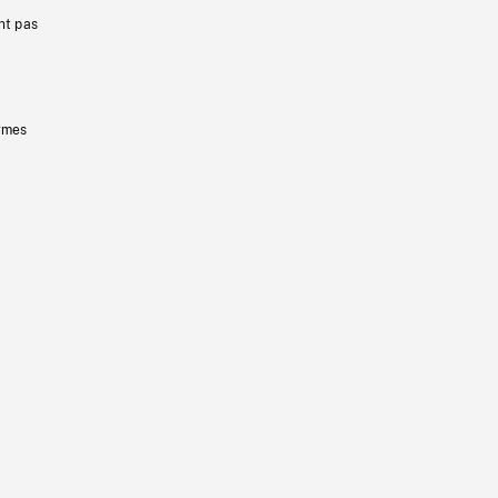
nt pas
ermes