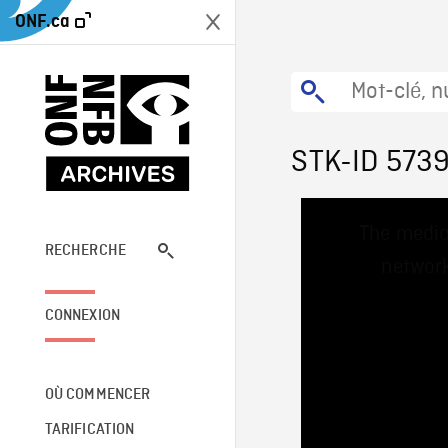
ONF.ca
STK-ID 573
This
The media
is
a
RECHERCHE
network
modal
window.
CONNEXION
OÙ COMMENCER
TARIFICATION