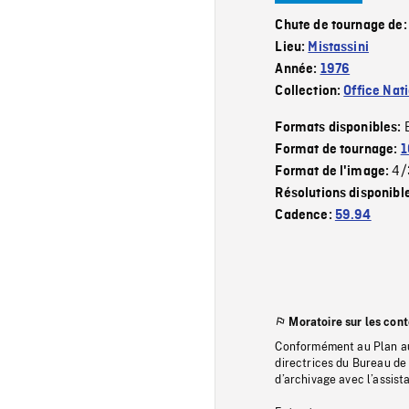
Chute de tournage de
Lieu:
Mistassini
Année:
1976
Collection:
Office Nat
Formats disponibles:
Format de tournage:
1
4/
Format de l'image:
Résolutions disponibl
Cadence:
59.94
Moratoire sur les con
Conformément au Plan au
directrices du Bureau de 
d’archivage avec l’assi