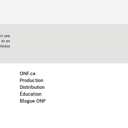
nt une
n et en
photos
ONF.ca
Production
Distribution
Éducation
Blogue ONF