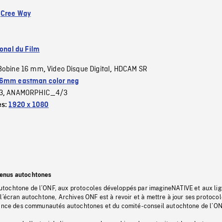
:
Cree Way
ional du Film
Bobine 16 mm
Video Disque Digital
HDCAM SR
,
,
6mm eastman color neg
3
ANAMORPHIC_4/3
,
es:
1920 x 1080
tenus autochtones
tochtone de l’ONF, aux protocoles développés par imagineNATIVE et aux li
l’écran autochtone, Archives ONF est à revoir et à mettre à jour ses protoco
stance des communautés autochtones et du comité-conseil autochtone de l’ON