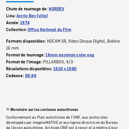
Chute de tournage de:
NORDEV
Lieu:
Arctic Bay (ville)
Année:
1974
Collection:
Office National du Film
HDCAM SR
Video Disque Digital
Bobine
Formats disponibles:
,
,
16 mm
Format de tournage:
16mm eastman color neg
PILLARBOX
4/3
Format de l'image:
,
Résolutions disponibles:
1920 x 1080
Cadence:
59.94
Moratoire sur les contenus autochtones
Conformément au Plan autochtone de l’ONF, aux protocoles
développés par imagineNATIVE et aux lignes directrices du Bureau
de l’écran autochtone, Archives ONF est à revoir et à mettre à jour