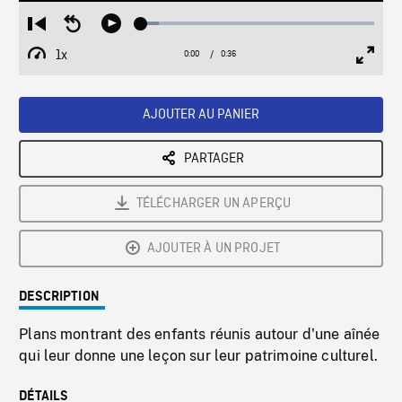
Loaded
:
Restart
Seek
Play
7.54%
from
backward
1x
0:00
Current
0:36
Duration
/
beginning
10
Playback
Full
Time
seconds
Rate
Scree
AJOUTER AU PANIER
PARTAGER
TÉLÉCHARGER UN APERÇU
AJOUTER À UN PROJET
DESCRIPTION
Plans montrant des enfants réunis autour d'une aînée
qui leur donne une leçon sur leur patrimoine culturel.
DÉTAILS