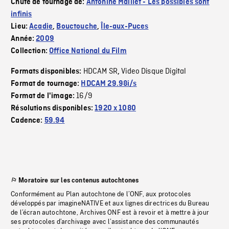
Chute de tournage de:
Antonine Maillet - Les possibles sont
infinis
Lieu:
Acadie
,
Bouctouche
,
Île-aux-Puces
Année:
2009
Collection:
Office National du Film
HDCAM SR
Video Disque Digital
Formats disponibles:
,
Format de tournage:
HDCAM 29.98i/s
16/9
Format de l'image:
Résolutions disponibles:
1920 x 1080
Cadence:
59.94
Moratoire sur les contenus autochtones
Conformément au Plan autochtone de l’ONF, aux protocoles
développés par imagineNATIVE et aux lignes directrices du Bureau
de l’écran autochtone, Archives ONF est à revoir et à mettre à jour
ses protocoles d’archivage avec l’assistance des communautés