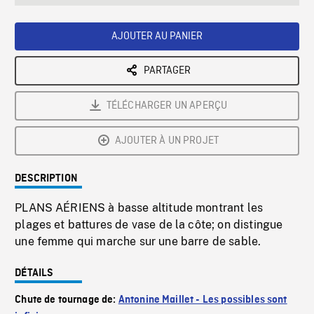
seconds
Rate
Scree
AJOUTER AU PANIER
PARTAGER
TÉLÉCHARGER UN APERÇU
AJOUTER À UN PROJET
DESCRIPTION
PLANS AÉRIENS à basse altitude montrant les
plages et battures de vase de la côte; on distingue
une femme qui marche sur une barre de sable.
DÉTAILS
Chute de tournage de:
Antonine Maillet - Les possibles sont