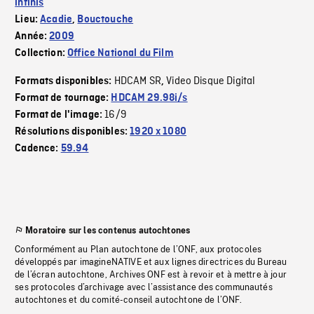
infinis
Lieu:
Acadie
,
Bouctouche
Année:
2009
Collection:
Office National du Film
HDCAM SR
Video Disque Digital
Formats disponibles:
,
Format de tournage:
HDCAM 29.98i/s
16/9
Format de l'image:
Résolutions disponibles:
1920 x 1080
Cadence:
59.94
Moratoire sur les contenus autochtones
Conformément au Plan autochtone de l’ONF, aux protocoles
développés par imagineNATIVE et aux lignes directrices du Bureau
de l’écran autochtone, Archives ONF est à revoir et à mettre à jour
ses protocoles d’archivage avec l’assistance des communautés
autochtones et du comité-conseil autochtone de l’ONF.