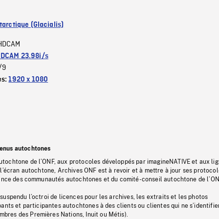
arctique (Glacialis)
HDCAM
DCAM 23.98i/s
/9
es:
1920 x 1080
tenus autochtones
tochtone de l’ONF, aux protocoles développés par imagineNATIVE et aux li
l’écran autochtone, Archives ONF est à revoir et à mettre à jour ses protoco
stance des communautés autochtones et du comité-conseil autochtone de l’ON
uspendu l’octroi de licences pour les archives, les extraits et les photos
ants et participantes autochtones à des clients ou clientes qui ne s’identifie
res des Premières Nations, Inuit ou Métis).