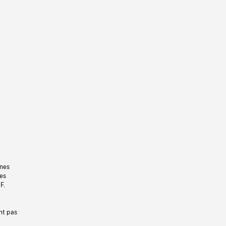
gnes
les
F.
nt pas