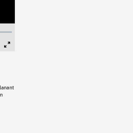
Full
Screen
lanant
un