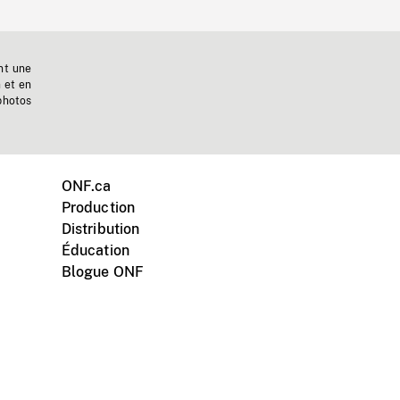
nt une
n et en
photos
ONF.ca
Production
Distribution
Éducation
Blogue ONF