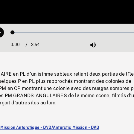
Loaded
:
Play
1.67%
0:00
Current
3:54
Duration
/
Mute
Time
 en PL d'un isthme sableux reliant deux parties de l'île
uelques P en PL plus rapprochés montrant des colonies de
PM en CP montrant une colonie avec des nuages sombres p
ues PM GRANDS-ANGULAIRES de la même scène, filmés d'
çoit d'autres îles au loin.
:
Mission Antarctique - DVD/Antarctic Mission - DVD