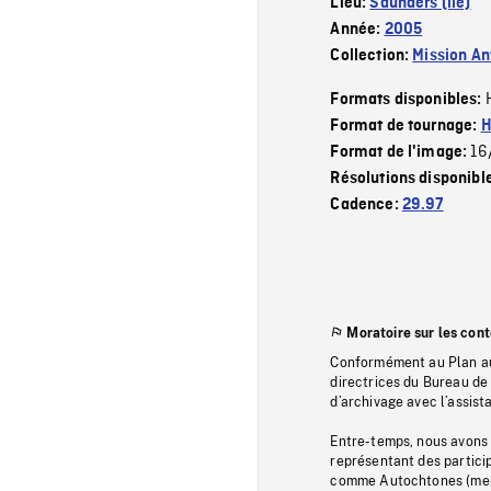
Lieu:
Saunders (île)
Année:
2005
Collection:
Mission Ant
Formats disponibles:
Format de tournage:
H
16
Format de l'image:
Résolutions disponibl
Cadence:
29.97
Moratoire sur les con
Conformément au Plan au
directrices du Bureau de 
d’archivage avec l’assi
Entre-temps, nous avons s
représentant des particip
comme Autochtones (memb