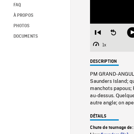
FAQ
À PROPOS
PHOTOS
Restart
Seek
DOCUMENTS
from
backward
beginning
10
1x
Playback
seconds
Rate
DESCRIPTION
PM GRAND-ANGULAIRE
Saunders Island; q
manchots papous; 
au-dessus. Quelq
autre angle; on aper
DÉTAILS
Chute de tournage de