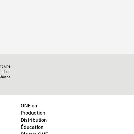
nt une
n et en
photos
ONF.ca
Production
Distribution
Éducation