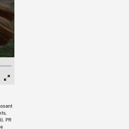
Full
Screen
posant
nts,
é). PR
de