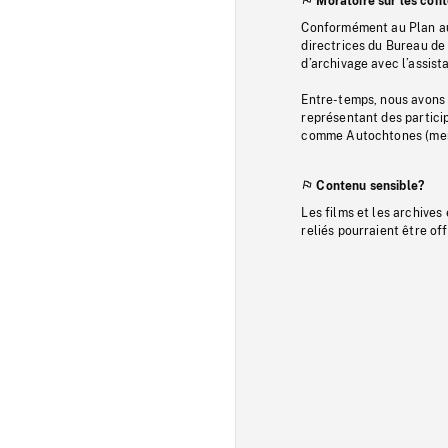
Moratoire sur les con
Conformément au Plan au
directrices du Bureau de 
d’archivage avec l’assi
Entre-temps, nous avons s
représentant des particip
comme Autochtones (memb
Contenu sensible?
Les films et les archives
reliés pourraient être of