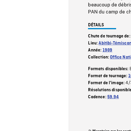
beaucoup de débris
PAN du camp de ch
DÉTAILS
Chute de tournage de
Lieu:
Abitibi-Témisca
Année:
1989
Collection:
Office Nat
Formats disponibles:
Format de tournage:
1
4/
Format de l'image:
Résolutions disponibl
Cadence:
59.94