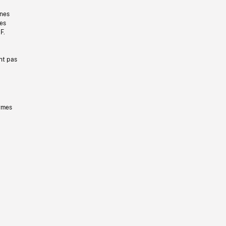
gnes
les
F.
nt pas
ermes