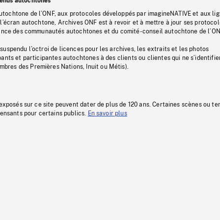
tenus autochtones
tochtone de l’ONF, aux protocoles développés par imagineNATIVE et aux li
l’écran autochtone, Archives ONF est à revoir et à mettre à jour ses protoco
stance des communautés autochtones et du comité-conseil autochtone de l’ON
uspendu l’octroi de licences pour les archives, les extraits et les photos
ants et participantes autochtones à des clients ou clientes qui ne s’identifie
res des Premières Nations, Inuit ou Métis).
 exposés sur ce site peuvent dater de plus de 120 ans. Certaines scènes ou t
fensants pour certains publics.
En savoir plus