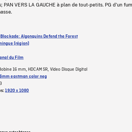
; PAN VERS LA GAUCHE à plan de tout-petits. PG d'un fum
asse.
:
Blockade: Algonquins Defend the Forest
mingue (région)
ional du Film
Bobine 16 mm
HDCAM SR
Video Disque Digital
,
,
6mm eastman color neg
3
es:
1920 x 1080