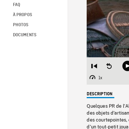
FAQ
À PROPOS
PHOTOS
DOCUMENTS
Restart
Seek
from
backward
beginning
10
1x
Playback
seconds
Rate
DESCRIPTION
Quelques PR de l'A
des objets d'artisan
des courtepointes, 
d'un tout-petit jou