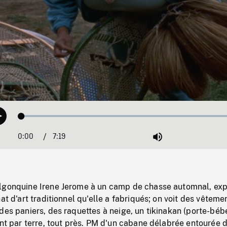
Loaded
:
Play
0.51%
0:00
Current
7:19
Duration
/
Mute
Time
lgonquine Irene Jerome à un camp de chasse automnal, ex
at d'art traditionnel qu'elle a fabriqués; on voit des vêteme
des paniers, des raquettes à neige, un tikinakan (porte-béb
ant par terre, tout près. PM d'un cabane délabrée entourée 