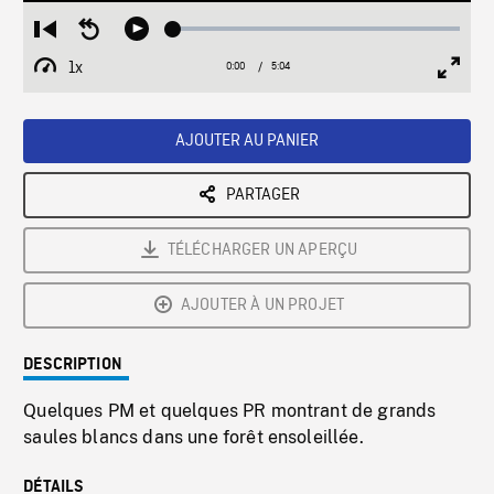
Loaded
:
Restart
Seek
Play
1.10%
from
backward
1x
0:00
Current
5:04
Duration
/
beginning
10
Playback
Full
Time
seconds
Rate
Scree
AJOUTER AU PANIER
PARTAGER
TÉLÉCHARGER UN APERÇU
AJOUTER À UN PROJET
DESCRIPTION
Quelques PM et quelques PR montrant de grands
saules blancs dans une forêt ensoleillée.
DÉTAILS